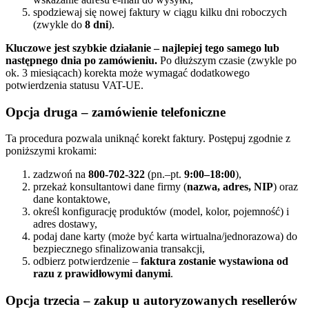
spodziewaj się nowej faktury w ciągu kilku dni roboczych
(zwykle do
8 dni
).
Kluczowe jest szybkie działanie – najlepiej tego samego lub
następnego dnia po zamówieniu.
Po dłuższym czasie (zwykle po
ok. 3 miesiącach) korekta może wymagać dodatkowego
potwierdzenia statusu VAT-UE.
Opcja druga – zamówienie telefoniczne
Ta procedura pozwala uniknąć korekt faktury. Postępuj zgodnie z
poniższymi krokami:
zadzwoń na
800-702-322
(pn.–pt.
9:00–18:00
),
przekaż konsultantowi dane firmy (
nazwa, adres, NIP
) oraz
dane kontaktowe,
określ konfigurację produktów (model, kolor, pojemność) i
adres dostawy,
podaj dane karty (może być karta wirtualna/jednorazowa) do
bezpiecznego sfinalizowania transakcji,
odbierz potwierdzenie –
faktura zostanie wystawiona od
razu z prawidłowymi danymi
.
Opcja trzecia – zakup u autoryzowanych resellerów