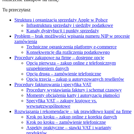
Tu przeczytasz
Struktura i organizacja sprzedaży Apple w Polsce
Infrastruktura sprzedaży i siedziby podatkowe
Kanały dystrybucji i punkty sprzedaży
Problem – brak możliwości wpisania numeru NIP w procesie
zamówienia
Techniczne ograniczenia platformy e-commerce
Konsekwencje dla rozliczenia podatkowego
Procedury zakupowe na firmę – dostępne opcje
Opcja pierwsza – zakup online z telefonicznym
uzupełnieniem danych
Opcja druga – zamówienie telefoniczne
Opcja trzecia – zakup u autoryzowanych resellerów
Procedury fakturowania i specyfika VAT
Procedury wystawiania faktury i schemat czasowy
Momenty obciążenia karty i autoryzacja płatności
Specyfika VAT – zakupy krajowe vs.
wewnątrzwspólnotowe
Rozwiązania i rekomendacje – jak prawidłowo kupić na firmę
Krok po kroku – zakup online z korektą danych
Krok po kroku – zamówienie telefoniczne
Aspekty praktyczne – stawki VAT i warianty
produktów