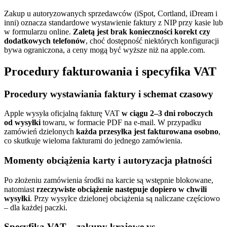
Zakup u autoryzowanych sprzedawców (iSpot, Cortland, iDream i
inni) oznacza standardowe wystawienie faktury z NIP przy kasie lub
w formularzu online.
Zaletą jest brak konieczności korekt czy
dodatkowych telefonów
, choć dostępność niektórych konfiguracji
bywa ograniczona, a ceny mogą być wyższe niż na apple.com.
Procedury fakturowania i specyfika VAT
Procedury wystawiania faktury i schemat czasowy
Apple wysyła oficjalną fakturę VAT
w ciągu 2–3 dni roboczych
od wysyłki
towaru, w formacie PDF na e-mail. W przypadku
zamówień dzielonych
każda przesyłka jest fakturowana osobno
,
co skutkuje wieloma fakturami do jednego zamówienia.
Momenty obciążenia karty i autoryzacja płatności
Po złożeniu zamówienia środki na karcie są wstępnie blokowane,
natomiast
rzeczywiste obciążenie następuje dopiero w chwili
wysyłki
. Przy wysyłce dzielonej obciążenia są naliczane częściowo
– dla każdej paczki.
Specyfika VAT – zakupy krajowe vs.