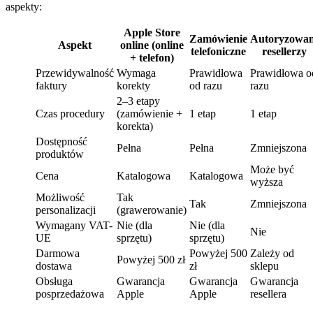
aspekty:
Apple Store
Zamówienie
Autoryzowan
Aspekt
online (online
telefoniczne
resellerzy
+ telefon)
Przewidywalność
Wymaga
Prawidłowa
Prawidłowa o
faktury
korekty
od razu
razu
2–3 etapy
Czas procedury
(zamówienie +
1 etap
1 etap
korekta)
Dostępność
Pełna
Pełna
Zmniejszona
produktów
Może być
Cena
Katalogowa
Katalogowa
wyższa
Możliwość
Tak
Tak
Zmniejszona
personalizacji
(grawerowanie)
Wymagany VAT-
Nie (dla
Nie (dla
Nie
UE
sprzętu)
sprzętu)
Darmowa
Powyżej 500
Zależy od
Powyżej 500 zł
dostawa
zł
sklepu
Obsługa
Gwarancja
Gwarancja
Gwarancja
posprzedażowa
Apple
Apple
resellera