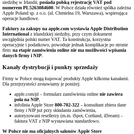
siedzibę w Irlandii,
posiada polską rejestrację VAT pod
numerem PL5263084600
. W Polsce działa również spółka zależna
Apple Poland sp. z o.o. (ul. Chmielna 19, Warszawa), wspierająca
operacje handlowe.
Faktury za zakupy na apple.com wystawia Apple Distribution
International
z irlandzkiej siedziby, przy czym dokument
uwzględnia polski numer VAT. Ta konstrukcja, korzystna
operacyjnie i podatkowo, powoduje jednak komplikacje po stronie
firm:
na etapie zamówienia online nie ma możliwości wpisania
danych firmy i NIP
.
Kanały dystrybucji i punkty sprzedaży
Firmy w Polsce mogą kupować produkty Apple kilkoma kanałami.
Dla przejrzystości zestawiamy je poniżej:
apple.com/pl – formularz zamówienia online
nie zawiera
pola na NIP
,
infolinia Apple Store
800-702-322
– konsultant zbiera dane
firmy i NIP już przy składaniu zamówienia,
autoryzowani resellerzy (m.in. iSpot, Cortland, iDream) –
faktura VAT z NIP wystawiana standardowo.
W Polsce nie ma oficjalnych salonów Apple Store