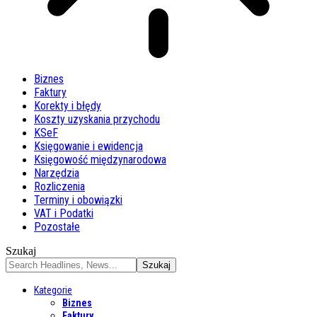
Biznes
Faktury
Korekty i błędy
Koszty uzyskania przychodu
KSeF
Księgowanie i ewidencja
Księgowość międzynarodowa
Narzędzia
Rozliczenia
Terminy i obowiązki
VAT i Podatki
Pozostałe
Szukaj
Kategorie
Biznes
Faktury