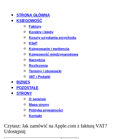
STRONA GŁÓWNA
KSIĘGOWOŚĆ
Faktury
Korekty i błędy
Koszty uzyskania przychodu
KSeF
Księgowanie i ewidencja
Księgowość międzynarodowa
Narzędzia
Rozliczenia
Terminy i obowiązki
VAT i Podatki
BIZNES
POZOSTAŁE
STRONY
O serwisie
Mapa strony
Polityka prywatności
Kontakt
Czytasz:
Jak zamówić na Apple.com z fakturą VAT?
Udostępnij