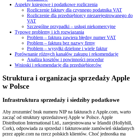
Aspekty księgowe i podatkowe rozliczenia
Rozliczenie faktury dla czynnego podatnika VAT
Rozliczenie dla przedsiębiorcy niezarejestrowanego do
VAT
Szczególne przypadki – usługi niekomercyjne
Typowe problemy i ich rozwiązania
Problem – faktura zawiera błędny numer VAT
Problem – faktura bez nazwy firmy
Problem – wysyłki dzielone i wiele faktur
Porównanie różnych kanałów zakupu i rekomendacje
Analiza kosztów i powinności procedur
Wnioski i rekomendacje dla przedsiębiorców
Struktura i organizacja sprzedaży Apple
w Polsce
Infrastruktura sprzedaży i siedziby podatkowe
Aby zrozumieć brak numeru NIP na fakturach z Apple.com, warto
zacząć od struktury sprzedażowej Apple w Polsce. Apple
Distribution International Ltd., zarejestrowana w Irlandii (Hollyhill,
Cork), odpowiada za sprzedaż i fakturowanie zamówień składanych
przez apple.com na rzecz polskich klientów. Choć jednostka ma