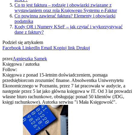
Co to jest faktura – rodzaje i obowiązki związane z
wystawianiem oraz rola Krajowego Systemu e-Faktur
Co powinna zawierać faktura? Elementy i obowiązki
podatnika
Kody QR i Numery KSeF – jak czytać i wykorzystywać
dane z faktury?
Podziel się artykułem
Facebook
LinkedIn
Email
Kopiuj link
Drukuj
przez
Agnieszka Samek
Księgowa / autorka
Follow:
Księgowa z ponad 15-letnim doświadczeniem, pomaga
przedsiębiorcom zrozumieć finanse. Absolwentka Uniwersytetu
Ekonomicznego w Poznaniu, przez 7 lat pracowała w audycie, a
następnie przez 5 lat jako główna księgowa w IT. Od 3 lat prowadzi
własne biuro rachunkowe, obsługując ponad 50 klientów (JDG,
księgi rachunkowe). Autorka serwisu "i Mała Księgowość".