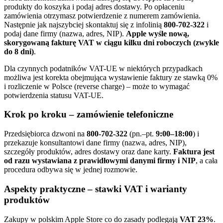
produkty do koszyka i podaj adres dostawy. Po opłaceniu
zamówienia otrzymasz potwierdzenie z numerem zamówienia.
Następnie jak najszybciej skontaktuj się z infolinią
800-702-322
i
podaj dane firmy (nazwa, adres, NIP).
Apple wyśle nową,
skorygowaną fakturę VAT w ciągu kilku dni roboczych (zwykle
do 8 dni)
.
Dla czynnych podatników VAT-UE w niektórych przypadkach
możliwa jest korekta obejmująca wystawienie faktury ze stawką 0%
i rozliczenie w Polsce (reverse charge) – może to wymagać
potwierdzenia statusu VAT-UE.
Krok po kroku – zamówienie telefoniczne
Przedsiębiorca dzwoni na
800-702-322
(pn.–pt.
9:00–18:00
) i
przekazuje konsultantowi dane firmy (nazwa, adres, NIP),
szczegóły produktów, adres dostawy oraz dane karty.
Faktura jest
od razu wystawiana z prawidłowymi danymi firmy i NIP
, a cała
procedura odbywa się w jednej rozmowie.
Aspekty praktyczne – stawki VAT i warianty
produktów
Zakupy w polskim Apple Store co do zasady podlegają
VAT 23%
.