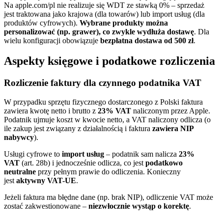
Na apple.com/pl nie realizuje się WDT ze stawką 0% – sprzedaż
jest traktowana jako krajowa (dla towarów) lub import usług (dla
produktów cyfrowych).
Wybrane produkty można
personalizować (np. grawer), co zwykle wydłuża dostawę
. Dla
wielu konfiguracji obowiązuje
bezpłatna dostawa od 500 zł
.
Aspekty księgowe i podatkowe rozliczenia
Rozliczenie faktury dla czynnego podatnika VAT
W przypadku sprzętu fizycznego dostarczonego z Polski faktura
zawiera kwotę netto i brutto z
23% VAT
naliczonym przez Apple.
Podatnik ujmuje koszt w kwocie netto, a VAT naliczony odlicza (o
ile zakup jest związany z działalnością i faktura
zawiera NIP
nabywcy
).
Usługi cyfrowe to
import usług
– podatnik sam nalicza
23%
VAT
(art. 28b) i jednocześnie odlicza, co jest
podatkowo
neutralne
przy pełnym prawie do odliczenia. Konieczny
jest
aktywny VAT-UE
.
Jeżeli faktura ma błędne dane (np. brak NIP), odliczenie VAT może
zostać zakwestionowane –
niezwłocznie wystąp o korektę
.