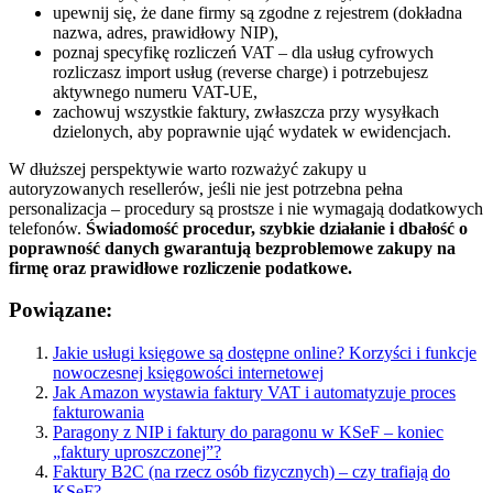
upewnij się, że dane firmy są zgodne z rejestrem (dokładna
nazwa, adres, prawidłowy NIP),
poznaj specyfikę rozliczeń VAT – dla usług cyfrowych
rozliczasz import usług (reverse charge) i potrzebujesz
aktywnego numeru VAT-UE,
zachowuj wszystkie faktury, zwłaszcza przy wysyłkach
dzielonych, aby poprawnie ująć wydatek w ewidencjach.
W dłuższej perspektywie warto rozważyć zakupy u
autoryzowanych resellerów, jeśli nie jest potrzebna pełna
personalizacja – procedury są prostsze i nie wymagają dodatkowych
telefonów.
Świadomość procedur, szybkie działanie i dbałość o
poprawność danych gwarantują bezproblemowe zakupy na
firmę oraz prawidłowe rozliczenie podatkowe.
Powiązane:
Jakie usługi księgowe są dostępne online? Korzyści i funkcje
nowoczesnej księgowości internetowej
Jak Amazon wystawia faktury VAT i automatyzuje proces
fakturowania
Paragony z NIP i faktury do paragonu w KSeF – koniec
„faktury uproszczonej”?
Faktury B2C (na rzecz osób fizycznych) – czy trafiają do
KSeF?