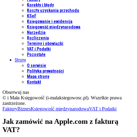
Korekty i błędy
Koszty uzyskania przychodu
KSeF
Księgowanie i ewidencja
Księgowość międzynarodowa
Narzędzia
Rozliczenia
Terminy i obowiązki
VAT i Podatki
Pozostałe
Strony
O serwisie
Polityka prywatności
Mapa strony
Kontakt
Obserwuj nas
© i Mała Księgowość (i-malaksiegowosc.pl). Wszelkie prawa
zastrzeżone.
Faktury
Biznes
Księgowość międzynarodowa
VAT i Podatki
Jak zamówić na Apple.com z fakturą
VAT?