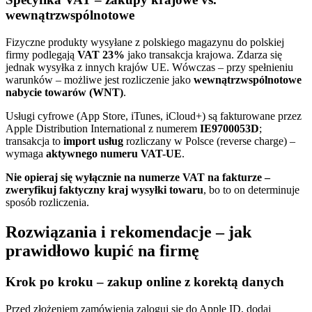
wewnątrzwspólnotowe
Fizyczne produkty wysyłane z polskiego magazynu do polskiej
firmy podlegają
VAT 23%
jako transakcja krajowa. Zdarza się
jednak wysyłka z innych krajów UE. Wówczas – przy spełnieniu
warunków – możliwe jest rozliczenie jako
wewnątrzwspólnotowe
nabycie towarów (WNT)
.
Usługi cyfrowe (App Store, iTunes, iCloud+) są fakturowane przez
Apple Distribution International z numerem
IE9700053D
;
transakcja to
import usług
rozliczany w Polsce (reverse charge) –
wymaga
aktywnego numeru VAT-UE
.
Nie opieraj się wyłącznie na numerze VAT na fakturze –
zweryfikuj faktyczny kraj wysyłki towaru
, bo to on determinuje
sposób rozliczenia.
Rozwiązania i rekomendacje – jak
prawidłowo kupić na firmę
Krok po kroku – zakup online z korektą danych
Przed złożeniem zamówienia zaloguj się do Apple ID, dodaj