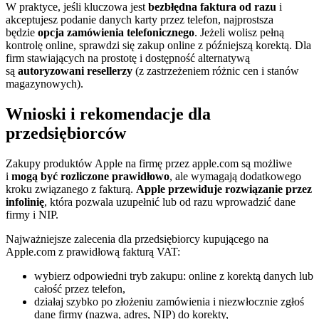
W praktyce, jeśli kluczowa jest
bezbłędna faktura od razu
i
akceptujesz podanie danych karty przez telefon, najprostsza
będzie
opcja zamówienia telefonicznego
. Jeżeli wolisz pełną
kontrolę online, sprawdzi się zakup online z późniejszą korektą. Dla
firm stawiających na prostotę i dostępność alternatywą
są
autoryzowani resellerzy
(z zastrzeżeniem różnic cen i stanów
magazynowych).
Wnioski i rekomendacje dla
przedsiębiorców
Zakupy produktów Apple na firmę przez apple.com są możliwe
i
mogą być rozliczone prawidłowo
, ale wymagają dodatkowego
kroku związanego z fakturą.
Apple przewiduje rozwiązanie przez
infolinię
, która pozwala uzupełnić lub od razu wprowadzić dane
firmy i NIP.
Najważniejsze zalecenia dla przedsiębiorcy kupującego na
Apple.com z prawidłową fakturą VAT:
wybierz odpowiedni tryb zakupu: online z korektą danych lub
całość przez telefon,
działaj szybko po złożeniu zamówienia i niezwłocznie zgłoś
dane firmy (nazwa, adres, NIP) do korekty,