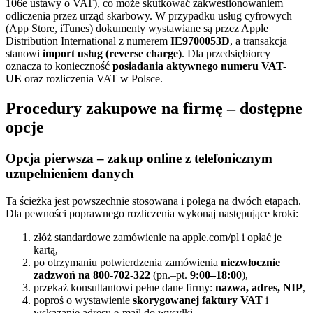
106e ustawy o VAT), co może skutkować zakwestionowaniem
odliczenia przez urząd skarbowy. W przypadku usług cyfrowych
(App Store, iTunes) dokumenty wystawiane są przez Apple
Distribution International z numerem
IE9700053D
, a transakcja
stanowi
import usług (reverse charge)
. Dla przedsiębiorcy
oznacza to konieczność
posiadania aktywnego numeru VAT-
UE
oraz rozliczenia VAT w Polsce.
Procedury zakupowe na firmę – dostępne
opcje
Opcja pierwsza – zakup online z telefonicznym
uzupełnieniem danych
Ta ścieżka jest powszechnie stosowana i polega na dwóch etapach.
Dla pewności poprawnego rozliczenia wykonaj następujące kroki:
złóż standardowe zamówienie na apple.com/pl i opłać je
kartą,
po otrzymaniu potwierdzenia zamówienia
niezwłocznie
zadzwoń na 800-702-322
(pn.–pt.
9:00–18:00
),
przekaż konsultantowi pełne dane firmy:
nazwa, adres, NIP
,
poproś o wystawienie
skorygowanej faktury VAT
i
wskazanie adresu e-mail do wysyłki,