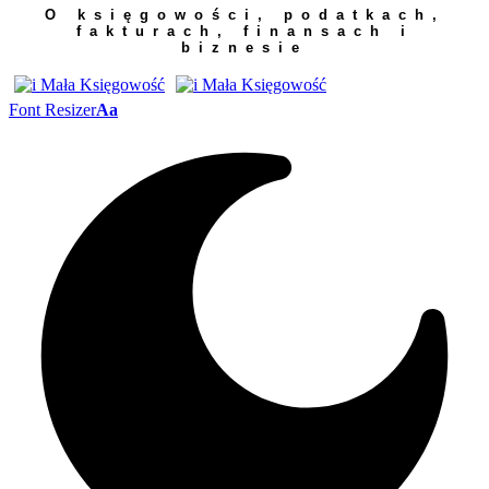
O księgowości, podatkach,
fakturach, finansach i
biznesie
Font Resizer
Aa