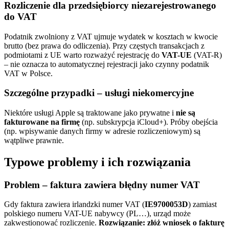
Rozliczenie dla przedsiębiorcy niezarejestrowanego
do VAT
Podatnik zwolniony z VAT ujmuje wydatek w kosztach w kwocie
brutto (bez prawa do odliczenia). Przy częstych transakcjach z
podmiotami z UE warto rozważyć rejestrację do
VAT-UE
(VAT-R)
– nie oznacza to automatycznej rejestracji jako czynny podatnik
VAT w Polsce.
Szczególne przypadki – usługi niekomercyjne
Niektóre usługi Apple są traktowane jako prywatne i
nie są
fakturowane na firmę
(np. subskrypcja iCloud+). Próby obejścia
(np. wpisywanie danych firmy w adresie rozliczeniowym) są
wątpliwe prawnie.
Typowe problemy i ich rozwiązania
Problem – faktura zawiera błędny numer VAT
Gdy faktura zawiera irlandzki numer VAT (
IE9700053D
) zamiast
polskiego numeru VAT-UE nabywcy (PL…), urząd może
zakwestionować rozliczenie.
Rozwiązanie: złóż wniosek o fakturę