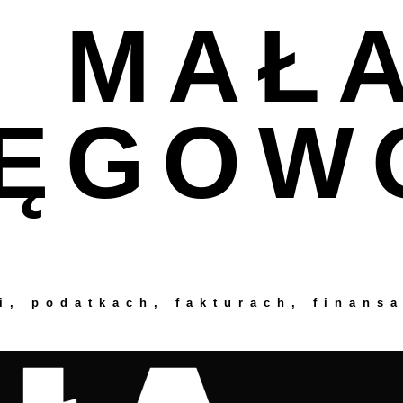
I MAŁ
IĘGOW
i, podatkach, fakturach, finansa