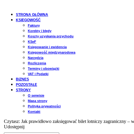
STRONA GŁÓWNA
KSIĘGOWOŚĆ
Faktury
Korekty i błędy
Koszty uzyskania przychodu
KSeF
Księgowanie i ewidencja
Księgowość międzynarodowa
Narzędzia
Rozliczenia
Terminy i obowiązki
VAT i Podatki
BIZNES
POZOSTAŁE
STRONY
O serwisie
Mapa strony
Polityka prywatności
Kontakt
Czytasz:
Jak prawidłowo zaksięgować bilet lotniczy zagraniczny – w
Udostępnij