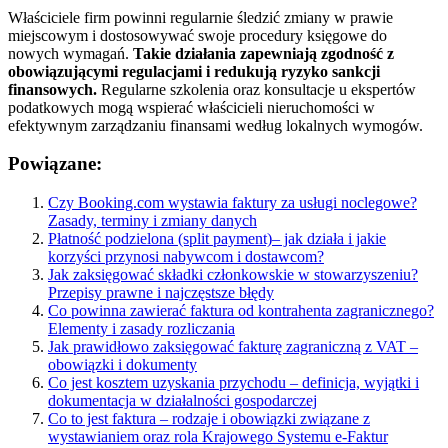
Właściciele firm powinni regularnie śledzić zmiany w prawie
miejscowym i dostosowywać swoje procedury księgowe do
nowych wymagań.
Takie działania zapewniają zgodność z
obowiązującymi regulacjami i redukują ryzyko sankcji
finansowych.
Regularne szkolenia oraz konsultacje u ekspertów
podatkowych mogą wspierać właścicieli nieruchomości w
efektywnym zarządzaniu finansami według lokalnych wymogów.
Powiązane:
Czy Booking.com wystawia faktury za usługi noclegowe?
Zasady, terminy i zmiany danych
Płatność podzielona (split payment)– jak działa i jakie
korzyści przynosi nabywcom i dostawcom?
Jak zaksięgować składki członkowskie w stowarzyszeniu?
Przepisy prawne i najczęstsze błędy
Co powinna zawierać faktura od kontrahenta zagranicznego?
Elementy i zasady rozliczania
Jak prawidłowo zaksięgować fakturę zagraniczną z VAT –
obowiązki i dokumenty
Co jest kosztem uzyskania przychodu – definicja, wyjątki i
dokumentacja w działalności gospodarczej
Co to jest faktura – rodzaje i obowiązki związane z
wystawianiem oraz rola Krajowego Systemu e-Faktur