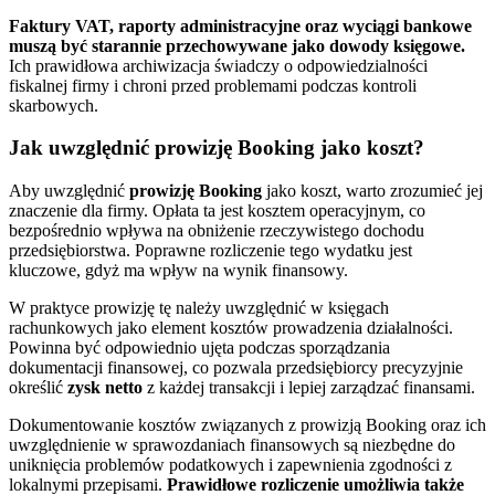
Faktury VAT, raporty administracyjne oraz wyciągi bankowe
muszą być starannie przechowywane jako dowody księgowe.
Ich prawidłowa archiwizacja świadczy o odpowiedzialności
fiskalnej firmy i chroni przed problemami podczas kontroli
skarbowych.
Jak uwzględnić prowizję Booking jako koszt?
Aby uwzględnić
prowizję Booking
jako koszt, warto zrozumieć jej
znaczenie dla firmy. Opłata ta jest kosztem operacyjnym, co
bezpośrednio wpływa na obniżenie rzeczywistego dochodu
przedsiębiorstwa. Poprawne rozliczenie tego wydatku jest
kluczowe, gdyż ma wpływ na wynik finansowy.
W praktyce prowizję tę należy uwzględnić w księgach
rachunkowych jako element kosztów prowadzenia działalności.
Powinna być odpowiednio ujęta podczas sporządzania
dokumentacji finansowej, co pozwala przedsiębiorcy precyzyjnie
określić
zysk netto
z każdej transakcji i lepiej zarządzać finansami.
Dokumentowanie kosztów związanych z prowizją Booking oraz ich
uwzględnienie w sprawozdaniach finansowych są niezbędne do
uniknięcia problemów podatkowych i zapewnienia zgodności z
lokalnymi przepisami.
Prawidłowe rozliczenie umożliwia także