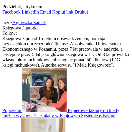
Podziel się artykułem
Facebook
LinkedIn
Email
Kopiuj link
Drukuj
przez
Agnieszka Samek
Księgowa / autorka
Follow:
Księgowa z ponad 15-letnim doświadczeniem, pomaga
przedsiębiorcom zrozumieć finanse. Absolwentka Uniwersytetu
Ekonomicznego w Poznaniu, przez 7 lat pracowała w audycie, a
następnie przez 5 lat jako główna księgowa w IT. Od 3 lat prowadzi
własne biuro rachunkowe, obsługując ponad 50 klientów (JDG,
księgi rachunkowe). Autorka serwisu "i Mała Księgowość".
Poprzedni
Papierowe faktury do kiedy
można wystawiać – zmiany w Krajowym Systemie e-Faktur