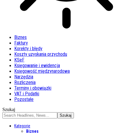
Biznes
Faktury
Korekty i błędy
Koszty uzyskania przychodu
KSeF
Księgowanie i ewidencja
Księgowość międzynarodowa
Narzędzia
Rozliczenia
Terminy i obowiązki
VAT i Podatki
Pozostałe
Szukaj
Kategorie
Biznes