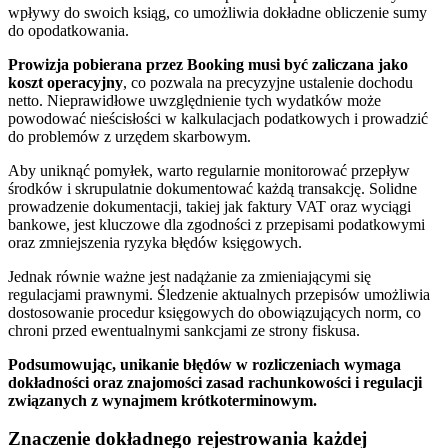
wpływy do swoich ksiąg, co umożliwia dokładne obliczenie sumy
do opodatkowania.
Prowizja pobierana przez Booking musi być zaliczana jako
koszt operacyjny
, co pozwala na precyzyjne ustalenie dochodu
netto. Nieprawidłowe uwzględnienie tych wydatków może
powodować nieścisłości w kalkulacjach podatkowych i prowadzić
do problemów z urzędem skarbowym.
Aby uniknąć pomyłek, warto regularnie monitorować przepływ
środków i skrupulatnie dokumentować każdą transakcję. Solidne
prowadzenie dokumentacji, takiej jak faktury VAT oraz wyciągi
bankowe, jest kluczowe dla zgodności z przepisami podatkowymi
oraz zmniejszenia ryzyka błędów księgowych.
Jednak równie ważne jest nadążanie za zmieniającymi się
regulacjami prawnymi. Śledzenie aktualnych przepisów umożliwia
dostosowanie procedur księgowych do obowiązujących norm, co
chroni przed ewentualnymi sankcjami ze strony fiskusa.
Podsumowując, unikanie błędów w rozliczeniach wymaga
dokładności oraz znajomości zasad rachunkowości i regulacji
związanych z wynajmem krótkoterminowym.
Znaczenie dokładnego rejestrowania każdej