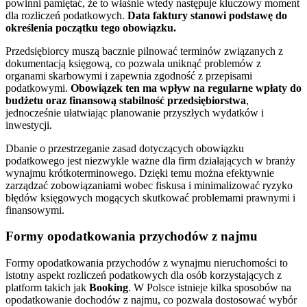
powinni pamiętać, że to właśnie wtedy następuje kluczowy moment
dla rozliczeń podatkowych.
Data faktury stanowi podstawę do
określenia początku tego obowiązku.
Przedsiębiorcy muszą bacznie pilnować terminów związanych z
dokumentacją księgową, co pozwala uniknąć problemów z
organami skarbowymi i zapewnia zgodność z przepisami
podatkowymi.
Obowiązek ten ma wpływ na regularne wpłaty do
budżetu oraz finansową stabilność przedsiębiorstwa
,
jednocześnie ułatwiając planowanie przyszłych wydatków i
inwestycji.
Dbanie o przestrzeganie zasad dotyczących obowiązku
podatkowego jest niezwykle ważne dla firm działających w branży
wynajmu krótkoterminowego. Dzięki temu można efektywnie
zarządzać zobowiązaniami wobec fiskusa i minimalizować ryzyko
błędów księgowych mogących skutkować problemami prawnymi i
finansowymi.
Formy opodatkowania przychodów z najmu
Formy opodatkowania przychodów z wynajmu nieruchomości to
istotny aspekt rozliczeń podatkowych dla osób korzystających z
platform takich jak
Booking
. W Polsce istnieje kilka sposobów na
opodatkowanie dochodów z najmu, co pozwala dostosować wybór