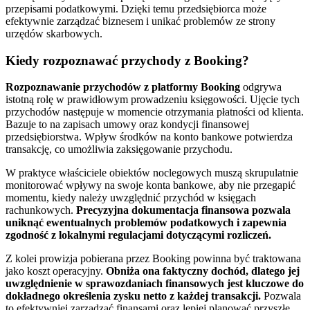
przepisami podatkowymi. Dzięki temu przedsiębiorca może
efektywnie zarządzać biznesem i unikać problemów ze strony
urzędów skarbowych.
Kiedy rozpoznawać przychody z Booking?
Rozpoznawanie przychodów z platformy Booking
odgrywa
istotną rolę w prawidłowym prowadzeniu księgowości. Ujęcie tych
przychodów następuje w momencie otrzymania płatności od klienta.
Bazuje to na zapisach umowy oraz kondycji finansowej
przedsiębiorstwa. Wpływ środków na konto bankowe potwierdza
transakcję, co umożliwia zaksięgowanie przychodu.
W praktyce właściciele obiektów noclegowych muszą skrupulatnie
monitorować wpływy na swoje konta bankowe, aby nie przegapić
momentu, kiedy należy uwzględnić przychód w księgach
rachunkowych.
Precyzyjna dokumentacja finansowa pozwala
uniknąć ewentualnych problemów podatkowych i zapewnia
zgodność z lokalnymi regulacjami dotyczącymi rozliczeń.
Z kolei prowizja pobierana przez Booking powinna być traktowana
jako koszt operacyjny.
Obniża ona faktyczny dochód, dlatego jej
uwzględnienie w sprawozdaniach finansowych jest kluczowe do
dokładnego określenia zysku netto z każdej transakcji.
Pozwala
to efektywniej zarządzać finansami oraz lepiej planować przyszłe