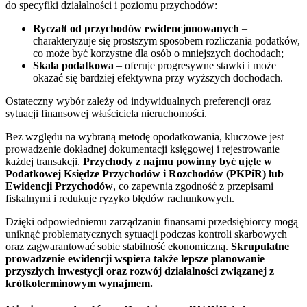
do specyfiki działalności i poziomu przychodów:
Ryczałt od przychodów ewidencjonowanych
–
charakteryzuje się prostszym sposobem rozliczania podatków,
co może być korzystne dla osób o mniejszych dochodach;
Skala podatkowa
– oferuje progresywne stawki i może
okazać się bardziej efektywna przy wyższych dochodach.
Ostateczny wybór zależy od indywidualnych preferencji oraz
sytuacji finansowej właściciela nieruchomości.
Bez względu na wybraną metodę opodatkowania, kluczowe jest
prowadzenie dokładnej dokumentacji księgowej i rejestrowanie
każdej transakcji.
Przychody z najmu powinny być ujęte w
Podatkowej Księdze Przychodów i Rozchodów (PKPiR) lub
Ewidencji Przychodów
, co zapewnia zgodność z przepisami
fiskalnymi i redukuje ryzyko błędów rachunkowych.
Dzięki odpowiedniemu zarządzaniu finansami przedsiębiorcy mogą
uniknąć problematycznych sytuacji podczas kontroli skarbowych
oraz zagwarantować sobie stabilność ekonomiczną.
Skrupulatne
prowadzenie ewidencji wspiera także lepsze planowanie
przyszłych inwestycji oraz rozwój działalności związanej z
krótkoterminowym wynajmem.