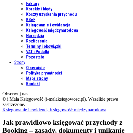
Faktury
Korekty i błędy
Koszty uzyskania przychodu
KSeF
Księgowanie i ewidencja
Księgowość międzynarodowa
Narzędzia
Rozliczenia
Terminy i obowiązki
VAT i Podatki
Pozostałe
Strony
O serwisie
Polityka prywatności
Mapa strony
Kontakt
Obserwuj nas
© i Mała Księgowość (i-malaksiegowosc.pl). Wszelkie prawa
zastrzeżone.
Księgowanie i ewidencja
Księgowość międzynarodowa
Jak prawidłowo księgować przychody z
Booking – zasady, dokumenty i unikanie