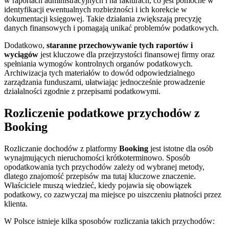
w raportach administracyjnych i na fakturach, co jest pomocne w
identyfikacji ewentualnych rozbieżności i ich korekcie w
dokumentacji księgowej. Takie działania zwiększają precyzję
danych finansowych i pomagają unikać problemów podatkowych.
Dodatkowo,
staranne przechowywanie tych raportów i
wyciągów
jest kluczowe dla przejrzystości finansowej firmy oraz
spełniania wymogów kontrolnych organów podatkowych.
Archiwizacja tych materiałów to dowód odpowiedzialnego
zarządzania funduszami, ułatwiając jednocześnie prowadzenie
działalności zgodnie z przepisami podatkowymi.
Rozliczenie podatkowe przychodów z
Booking
Rozliczanie dochodów z platformy
Booking
jest istotne dla osób
wynajmujących nieruchomości krótkoterminowo. Sposób
opodatkowania tych przychodów zależy od wybranej metody,
dlatego znajomość przepisów ma tutaj kluczowe znaczenie.
Właściciele muszą wiedzieć, kiedy pojawia się obowiązek
podatkowy, co zazwyczaj ma miejsce po uiszczeniu płatności przez
klienta.
W Polsce istnieje kilka sposobów rozliczania takich przychodów: