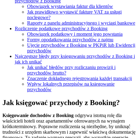
przychodów z Booking
Obowiązek wystawiania faktur dla klientów
Jak prawidłowo wystawić fakturę VAT za usługi
noclegowe?
Raporty z panelu administracyjnego i wyciągi bankowe
Rozliczenie podatkowe przychodów z Booking
Obowiązek podatkowy i moment jego powstania
Formy opodatkowania przychodów z najmu
Ujęcie przychodów z Booking w PKPiR lub Ewidencji
przychodów
Najczęstsze błędy przy księgowaniu przychodów z Booking i
jak ich unikać
Jak unikać błędów przy rozliczaniu prowizji i
przychodów brutto?
Znaczenie dokładnego rejestrowania każdej transakcji
Wpływ lokalnych przepisów na księgowanie
przychodów
Jak księgować przychody z Booking?
Księgowanie dochodów z Booking
odgrywa istotną rolę dla
właścicieli hoteli oraz apartamentów oferowanych na wynajem
krótkoterminowy. Poprawne rozliczenia są niezbędne, by uniknąć
trudności z urzędem skarbowym i zapewnić właściwą dokumentację
finansową. To zadanie wymaga precyzji, aby wszystkie operacje