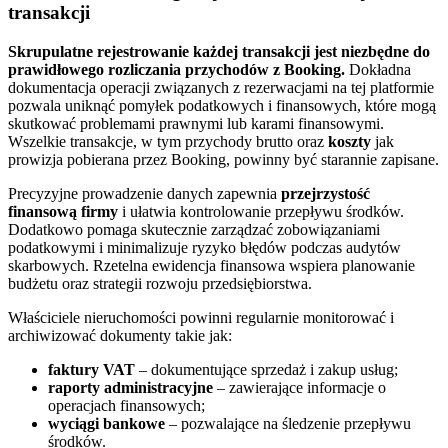
transakcji
Skrupulatne rejestrowanie każdej transakcji jest niezbędne do
prawidłowego rozliczania przychodów z Booking.
Dokładna
dokumentacja operacji związanych z rezerwacjami na tej platformie
pozwala uniknąć pomyłek podatkowych i finansowych, które mogą
skutkować problemami prawnymi lub karami finansowymi.
Wszelkie transakcje, w tym przychody brutto oraz
koszty
jak
prowizja pobierana przez Booking, powinny być starannie zapisane.
Precyzyjne prowadzenie danych zapewnia
przejrzystość
finansową firmy
i ułatwia kontrolowanie przepływu środków.
Dodatkowo pomaga skutecznie zarządzać zobowiązaniami
podatkowymi i minimalizuje ryzyko błędów podczas audytów
skarbowych. Rzetelna ewidencja finansowa wspiera planowanie
budżetu oraz strategii rozwoju przedsiębiorstwa.
Właściciele nieruchomości powinni regularnie monitorować i
archiwizować dokumenty takie jak:
faktury VAT
– dokumentujące sprzedaż i zakup usług;
raporty administracyjne
– zawierające informacje o
operacjach finansowych;
wyciągi bankowe
– pozwalające na śledzenie przepływu
środków.