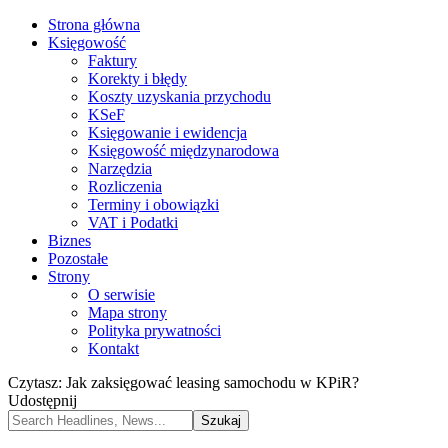
Strona główna
Księgowość
Faktury
Korekty i błędy
Koszty uzyskania przychodu
KSeF
Księgowanie i ewidencja
Księgowość międzynarodowa
Narzędzia
Rozliczenia
Terminy i obowiązki
VAT i Podatki
Biznes
Pozostałe
Strony
O serwisie
Mapa strony
Polityka prywatności
Kontakt
Czytasz:
Jak zaksięgować leasing samochodu w KPiR?
Udostępnij