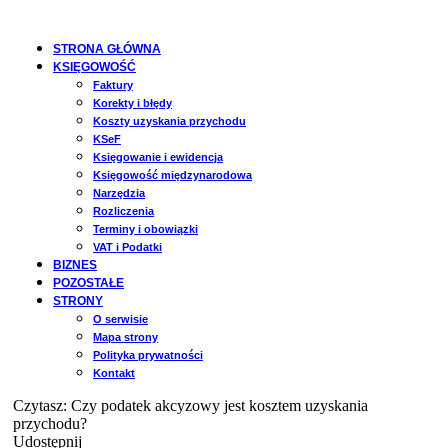
STRONA GŁÓWNA
KSIĘGOWOŚĆ
Faktury
Korekty i błędy
Koszty uzyskania przychodu
KSeF
Księgowanie i ewidencja
Księgowość międzynarodowa
Narzędzia
Rozliczenia
Terminy i obowiązki
VAT i Podatki
BIZNES
POZOSTAŁE
STRONY
O serwisie
Mapa strony
Polityka prywatności
Kontakt
Czytasz:
Czy podatek akcyzowy jest kosztem uzyskania
przychodu?
Udostępnij