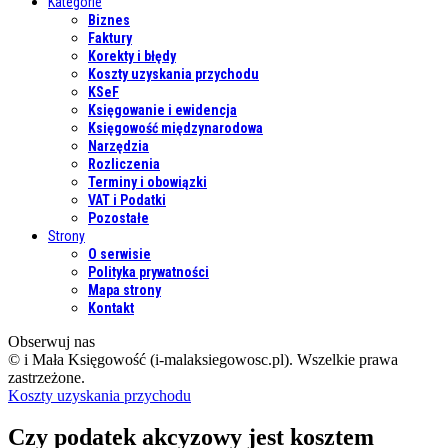
Kategorie
Biznes
Faktury
Korekty i błędy
Koszty uzyskania przychodu
KSeF
Księgowanie i ewidencja
Księgowość międzynarodowa
Narzędzia
Rozliczenia
Terminy i obowiązki
VAT i Podatki
Pozostałe
Strony
O serwisie
Polityka prywatności
Mapa strony
Kontakt
Obserwuj nas
© i Mała Księgowość (i-malaksiegowosc.pl). Wszelkie prawa
zastrzeżone.
Koszty uzyskania przychodu
Czy podatek akcyzowy jest kosztem