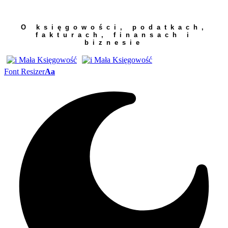
O księgowości, podatkach,
fakturach, finansach i
biznesie
Font Resizer
Aa