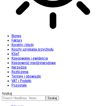
Biznes
Faktury
Korekty i błędy
Koszty uzyskania przychodu
KSeF
Księgowanie i ewidencja
Księgowość międzynarodowa
Narzędzia
Rozliczenia
Terminy i obowiązki
VAT i Podatki
Pozostałe
Szukaj