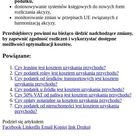
podatku,
dostosowywanie systemów księgowych do nowych form
rozliczania akcyzy,
monitorowanie zmian w przepisach UE związanych z
harmonizacją akcyzy.
Przedsiębiorcy powinni na bieżąco śledzić nadchodzące zmiany,
by zapewnić zgodność rozliczeń i wykorzystać dostępne
możliwości optymalizacji kosztów.
Powiązane:
Czy leasing jest kosztem uzyskania przychodu?
Czy podatek rolny jest kosztem uzyskania przychodu?
Czy podatek od środków transportowych jest kosztem
uzyskania przychodu?
Czy podatek u źródła jest kosztem uzyskania przychodu?
Czy 50% VAT od paliwa jest kosztem uzyskania przychodu?
Czy opłaty notarialne są kosztem uzyskania przychodu?
Czy podatek od nieruchomości jest kosztem uzyskania
przychodu?
Podziel się artykułem
Facebook
LinkedIn
Email
Kopiuj link
Drukuj