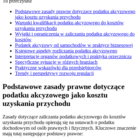
Tu przeczytasz
Podstawowe zasady prawne dotyczące podatku akcyzowego
jako kosztu uzyskania przychodu
Warunki kwalifikacji podatku akcyzowego do kosztów
uzyskania przychodu
Wyjątki i ograniczenia w zaliczaniu podatku akcyzowego do
kosztów
Podatek akcyzowy od samochodów w praktyce biznesowej
Księgowe aspekty rozliczania podatku akcyzowego
Interpretacje organów podatkowych i praktyka orzecznicza
Specyficzne sytuacje w różnych branżach
Praktyczne wskazówki dla przedsiębiorców
Trendy i perspektywy rozwoju regulacji
Podstawowe zasady prawne dotyczące
podatku akcyzowego jako kosztu
uzyskania przychodu
Zasady dotyczące zaliczania podatku akcyzowego do kosztów
uzyskania przychodu opierają się na ustawach o podatku
dochodowym od osób prawnych i fizycznych. Kluczowe znaczenie
mają tutaj następujące podstawy prawne: