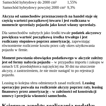
Samochód hybrydowy
do 2000 cm³
1,55%
Samochód hybrydowy
powyżej 2000 cm³
9,3%
Akcyza od samochodów przeznaczonych na handel staje się
częścią wartości początkowej towaru i jest rozliczana w
momencie sprzedaży pojazdu jako koszt własny sprzedaży.
Dla samochodów nabytych jako środki trwałe
podatek akcyzowy
powiększa wartość początkową środka trwałego i jest
rozliczany stopniowo poprzez amortyzację
, zapewniając
równomierne rozliczenie kosztu przez cały okres użytkowania
pojazdu w firmie.
Moment powstania obowiązku podatkowego w akcyzie zależny
jest od formy nabycia pojazdu
– w przypadku importu i zakupu w
ramach UE przedsiębiorca najczęściej ma 30 dni na uiszczenie
akcyzy, z zastrzeżeniem, że nie może nastąpić to po rejestracji
pojazdu.
Leasing to kolejna sfera odmiennych zasad rozliczeń.
Leasing
operacyjny pozwala na rozliczenie akcyzy poprzez raty, leasing
finansowy przez amortyzację – w zależności od konstrukcji
umowy i przejścia własności samochodu.
Księgowe aspekty rozliczania podatku