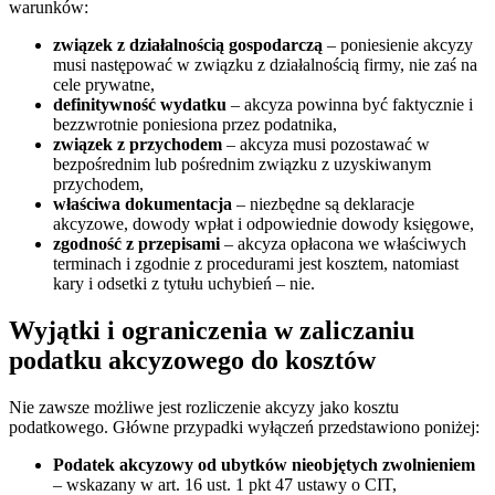
warunków:
związek z działalnością gospodarczą
– poniesienie akcyzy
musi następować w związku z działalnością firmy, nie zaś na
cele prywatne,
definitywność wydatku
– akcyza powinna być faktycznie i
bezzwrotnie poniesiona przez podatnika,
związek z przychodem
– akcyza musi pozostawać w
bezpośrednim lub pośrednim związku z uzyskiwanym
przychodem,
właściwa dokumentacja
– niezbędne są deklaracje
akcyzowe, dowody wpłat i odpowiednie dowody księgowe,
zgodność z przepisami
– akcyza opłacona we właściwych
terminach i zgodnie z procedurami jest kosztem, natomiast
kary i odsetki z tytułu uchybień – nie.
Wyjątki i ograniczenia w zaliczaniu
podatku akcyzowego do kosztów
Nie zawsze możliwe jest rozliczenie akcyzy jako kosztu
podatkowego. Główne przypadki wyłączeń przedstawiono poniżej:
Podatek akcyzowy od ubytków nieobjętych zwolnieniem
– wskazany w art. 16 ust. 1 pkt 47 ustawy o CIT,