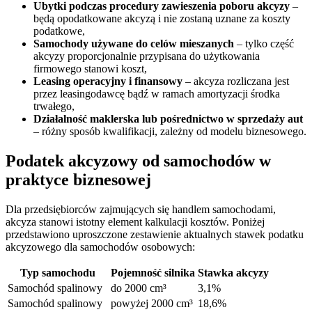
Ubytki podczas procedury zawieszenia poboru akcyzy
–
będą opodatkowane akcyzą i nie zostaną uznane za koszty
podatkowe,
Samochody używane do celów mieszanych
– tylko część
akcyzy proporcjonalnie przypisana do użytkowania
firmowego stanowi koszt,
Leasing operacyjny i finansowy
– akcyza rozliczana jest
przez leasingodawcę bądź w ramach amortyzacji środka
trwałego,
Działalność maklerska lub pośrednictwo w sprzedaży aut
– różny sposób kwalifikacji, zależny od modelu biznesowego.
Podatek akcyzowy od samochodów w
praktyce biznesowej
Dla przedsiębiorców zajmujących się handlem samochodami,
akcyza stanowi istotny element kalkulacji kosztów. Poniżej
przedstawiono uproszczone zestawienie aktualnych stawek podatku
akcyzowego dla samochodów osobowych:
Typ samochodu
Pojemność silnika
Stawka akcyzy
Samochód spalinowy
do 2000 cm³
3,1%
Samochód spalinowy
powyżej 2000 cm³
18,6%