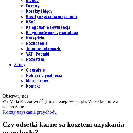
Biznes
Faktury
Korekty i błędy
Koszty uzyskania przychodu
KSeF
Księgowanie i ewidencja
Księgowość międzynarodowa
Narzędzia
Rozliczenia
Terminy i obowiązki
VAT i Podatki
Pozostałe
Strony
O serwisie
Polityka prywatności
Mapa strony
Kontakt
Obserwuj nas
© i Mała Księgowość (i-malaksiegowosc.pl). Wszelkie prawa
zastrzeżone.
Koszty uzyskania przychodu
Czy odsetki karne są kosztem uzyskania
przychodu?