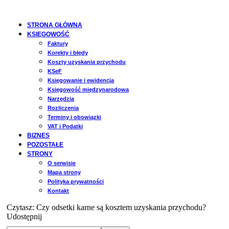
STRONA GŁÓWNA
KSIĘGOWOŚĆ
Faktury
Korekty i błędy
Koszty uzyskania przychodu
KSeF
Księgowanie i ewidencja
Księgowość międzynarodowa
Narzędzia
Rozliczenia
Terminy i obowiązki
VAT i Podatki
BIZNES
POZOSTAŁE
STRONY
O serwisie
Mapa strony
Polityka prywatności
Kontakt
Czytasz:
Czy odsetki karne są kosztem uzyskania przychodu?
Udostępnij