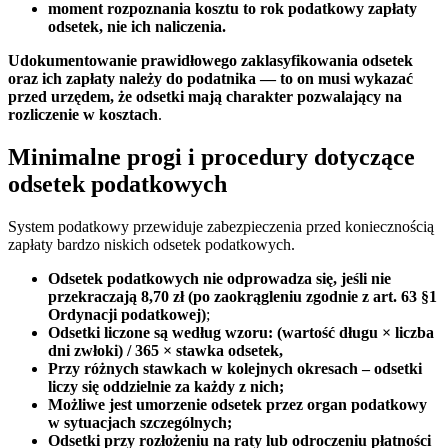
moment rozpoznania kosztu to rok podatkowy zapłaty
odsetek, nie ich naliczenia.
Udokumentowanie prawidłowego zaklasyfikowania odsetek
oraz ich zapłaty należy do podatnika — to on musi wykazać
przed urzędem, że odsetki mają charakter pozwalający na
rozliczenie w kosztach
.
Minimalne progi i procedury dotyczące
odsetek podatkowych
System podatkowy przewiduje zabezpieczenia przed koniecznością
zapłaty bardzo niskich odsetek podatkowych.
Odsetek podatkowych nie odprowadza się, jeśli nie
przekraczają 8,70 zł (po zaokrągleniu zgodnie z art. 63 §1
Ordynacji podatkowej)
;
Odsetki liczone są według wzoru: (wartość długu × liczba
dni zwłoki) / 365 × stawka odsetek,
Przy różnych stawkach w kolejnych okresach – odsetki
liczy się oddzielnie za każdy z nich;
Możliwe jest umorzenie odsetek przez organ podatkowy
w sytuacjach szczególnych;
Odsetki przy rozłożeniu na raty lub odroczeniu płatności