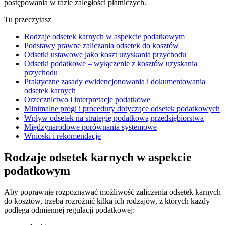
postępowania w razie zaległości płatniczych.
Tu przeczytasz
Rodzaje odsetek karnych w aspekcie podatkowym
Podstawy prawne zaliczania odsetek do kosztów
Odsetki ustawowe jako koszt uzyskania przychodu
Odsetki podatkowe – wyłączenie z kosztów uzyskania
przychodu
Praktyczne zasady ewidencjonowania i dokumentowania
odsetek karnych
Orzecznictwo i interpretacje podatkowe
Minimalne progi i procedury dotyczące odsetek podatkowych
Wpływ odsetek na strategię podatkową przedsiębiorstwa
Międzynarodowe porównania systemowe
Wnioski i rekomendacje
Rodzaje odsetek karnych w aspekcie
podatkowym
Aby poprawnie rozpoznawać możliwość zaliczenia odsetek karnych
do kosztów, trzeba rozróżnić kilka ich rodzajów, z których każdy
podlega odmiennej regulacji podatkowej: