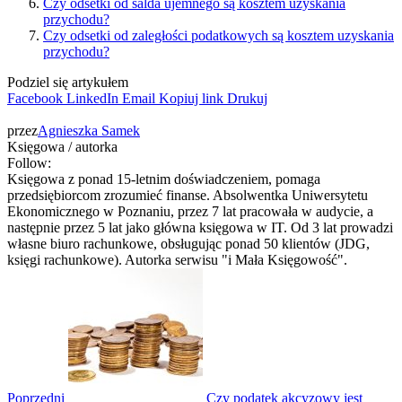
Czy odsetki od salda ujemnego są kosztem uzyskania
przychodu?
Czy odsetki od zaległości podatkowych są kosztem uzyskania
przychodu?
Podziel się artykułem
Facebook
LinkedIn
Email
Kopiuj link
Drukuj
przez
Agnieszka Samek
Księgowa / autorka
Follow:
Księgowa z ponad 15-letnim doświadczeniem, pomaga
przedsiębiorcom zrozumieć finanse. Absolwentka Uniwersytetu
Ekonomicznego w Poznaniu, przez 7 lat pracowała w audycie, a
następnie przez 5 lat jako główna księgowa w IT. Od 3 lat prowadzi
własne biuro rachunkowe, obsługując ponad 50 klientów (JDG,
księgi rachunkowe). Autorka serwisu "i Mała Księgowość".
Poprzedni
Czy podatek akcyzowy jest