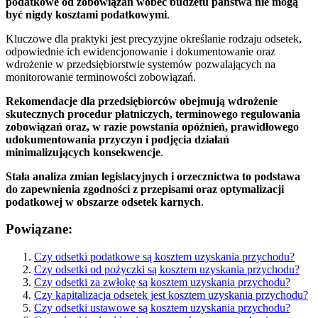
podatkowe od zobowiązań wobec budżetu państwa nie mogą
być nigdy kosztami podatkowymi
.
Kluczowe dla praktyki jest precyzyjne określanie rodzaju odsetek,
odpowiednie ich ewidencjonowanie i dokumentowanie oraz
wdrożenie w przedsiębiorstwie systemów pozwalających na
monitorowanie terminowości zobowiązań.
Rekomendacje dla przedsiębiorców obejmują wdrożenie
skutecznych procedur płatniczych, terminowego regulowania
zobowiązań oraz, w razie powstania opóźnień, prawidłowego
udokumentowania przyczyn i podjęcia działań
minimalizujących konsekwencje
.
Stała analiza zmian legislacyjnych i orzecznictwa to podstawa
do zapewnienia zgodności z przepisami oraz optymalizacji
podatkowej w obszarze odsetek karnych
.
Powiązane:
Czy odsetki podatkowe są kosztem uzyskania przychodu?
Czy odsetki od pożyczki są kosztem uzyskania przychodu?
Czy odsetki za zwłokę są kosztem uzyskania przychodu?
Czy kapitalizacja odsetek jest kosztem uzyskania przychodu?
Czy odsetki ustawowe są kosztem uzyskania przychodu?