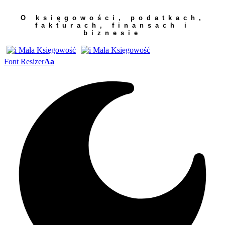
O księgowości, podatkach,
fakturach, finansach i
biznesie
Font Resizer
Aa