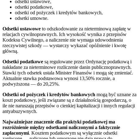
odsetki ustawowe,
odsetki podatkowe,
odsetki od pożyczek i kredytów bankowych,
odsetki umowne.
Odsetki ustawowe
to odszkodowanie za nieterminową zapłatę w
relacjach cywilnoprawnych. Ich wysokość wynika z przepisów
Kodeksu Cywilnego, a naliczenie nie wymaga udowodnienia
rzeczywistej szkody — wystarczy wykazać opóźnienie i kwotę
główną.
Odsetki podatkowe
są regulowane przez Ordynację podatkową i
nakładane za nieterminowe rozliczenie danin publicznoprawnych.
Stawki tych odsetek ustala Minister Finansów i mogą się zmieniać.
Aktualnie stawka podstawowa wynosi 13,50% rocznie, a
podwyższona — do 20,25%.
Odsetki od pożyczek i kredytów bankowych
mogą być uznane za
koszt podatkowy, jeśli związane są z działalnością gospodarczą, o
ile nie naruszają przepisów o cienkiej kapitalizacji i innych regulacji
antyabuzywnych.
Najważniejsze znaczenie dla praktyki podatkowej ma
rozróżnienie między odsetkami naliczonymi a faktycznie
zapłaconymi
. Kosztem podatkowym są wyłącznie odsetki
zapłacone — naliczone lub umorzone nie dają prawa do