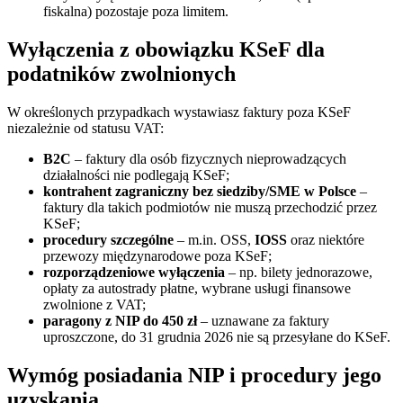
fiskalna) pozostaje poza limitem.
Wyłączenia z obowiązku KSeF dla
podatników zwolnionych
W określonych przypadkach wystawiasz faktury poza KSeF
niezależnie od statusu VAT:
B2C
– faktury dla osób fizycznych nieprowadzących
działalności nie podlegają KSeF;
kontrahent zagraniczny bez siedziby/SME w Polsce
–
faktury dla takich podmiotów nie muszą przechodzić przez
KSeF;
procedury szczególne
– m.in. OSS,
IOSS
oraz niektóre
przewozy międzynarodowe poza KSeF;
rozporządzeniowe wyłączenia
– np. bilety jednorazowe,
opłaty za autostrady płatne, wybrane usługi finansowe
zwolnione z VAT;
paragony z NIP do 450 zł
– uznawane za faktury
uproszczone, do 31 grudnia 2026 nie są przesyłane do KSeF.
Wymóg posiadania NIP i procedury jego
uzyskania