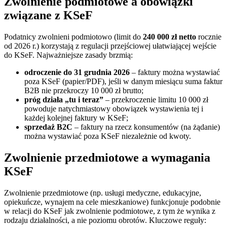
Zwolnienie podmiotowe a obowiązki
związane z KSeF
Podatnicy zwolnieni podmiotowo (limit do
240 000 zł netto
rocznie
od 2026 r.) korzystają z regulacji przejściowej ułatwiającej wejście
do KSeF. Najważniejsze zasady brzmią:
odroczenie do 31 grudnia 2026
– faktury można wystawiać
poza KSeF (papier/PDF), jeśli w danym miesiącu suma faktur
B2B nie przekroczy 10 000 zł brutto;
próg działa „tu i teraz”
– przekroczenie limitu 10 000 zł
powoduje natychmiastowy obowiązek wystawienia tej i
każdej kolejnej faktury w KSeF;
sprzedaż B2C
– faktury na rzecz konsumentów (na żądanie)
można wystawiać poza KSeF niezależnie od kwoty.
Zwolnienie przedmiotowe a wymagania
KSeF
Zwolnienie przedmiotowe (np. usługi medyczne, edukacyjne,
opiekuńcze, wynajem na cele mieszkaniowe) funkcjonuje podobnie
w relacji do KSeF jak zwolnienie podmiotowe, z tym że wynika z
rodzaju działalności, a nie poziomu obrotów. Kluczowe reguły: