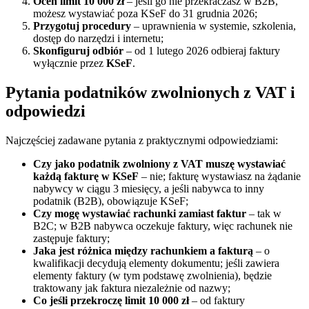
Oceń limit 10 000 zł
– jeśli go nie przekraczasz w B2B,
możesz wystawiać poza KSeF do 31 grudnia 2026;
Przygotuj procedury
– uprawnienia w systemie, szkolenia,
dostęp do narzędzi i internetu;
Skonfiguruj odbiór
– od 1 lutego 2026 odbieraj faktury
wyłącznie przez
KSeF
.
Pytania podatników zwolnionych z VAT i
odpowiedzi
Najczęściej zadawane pytania z praktycznymi odpowiedziami:
Czy jako podatnik zwolniony z VAT muszę wystawiać
każdą fakturę w KSeF
– nie; fakturę wystawiasz na żądanie
nabywcy w ciągu 3 miesięcy, a jeśli nabywca to inny
podatnik (B2B), obowiązuje KSeF;
Czy mogę wystawiać rachunki zamiast faktur
– tak w
B2C; w B2B nabywca oczekuje faktury, więc rachunek nie
zastępuje faktury;
Jaka jest różnica między rachunkiem a fakturą
– o
kwalifikacji decydują elementy dokumentu; jeśli zawiera
elementy faktury (w tym podstawę zwolnienia), będzie
traktowany jak faktura niezależnie od nazwy;
Co jeśli przekroczę limit 10 000 zł
– od faktury