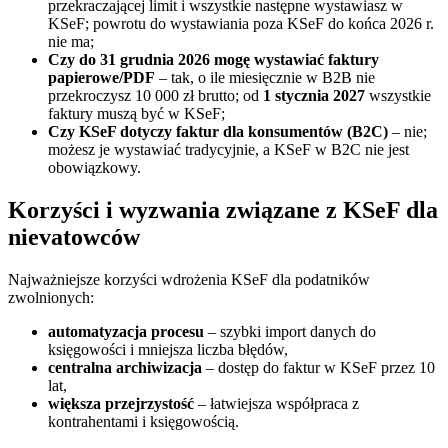
przekraczającej limit i wszystkie następne wystawiasz w
KSeF; powrotu do wystawiania poza KSeF do końca 2026 r.
nie ma;
Czy do 31 grudnia 2026 mogę wystawiać faktury
papierowe/PDF
– tak, o ile miesięcznie w B2B nie
przekroczysz 10 000 zł brutto; od
1 stycznia 2027
wszystkie
faktury muszą być w KSeF;
Czy KSeF dotyczy faktur dla konsumentów (B2C)
– nie;
możesz je wystawiać tradycyjnie, a KSeF w B2C nie jest
obowiązkowy.
Korzyści i wyzwania związane z KSeF dla
nievatowców
Najważniejsze korzyści wdrożenia KSeF dla podatników
zwolnionych:
automatyzacja procesu
– szybki import danych do
księgowości i mniejsza liczba błędów,
centralna archiwizacja
– dostęp do faktur w KSeF przez 10
lat,
większa przejrzystość
– łatwiejsza współpraca z
kontrahentami i księgowością.