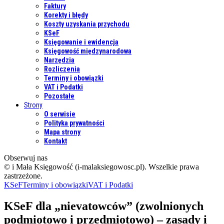
Faktury
Korekty i błędy
Koszty uzyskania przychodu
KSeF
Księgowanie i ewidencja
Księgowość międzynarodowa
Narzędzia
Rozliczenia
Terminy i obowiązki
VAT i Podatki
Pozostałe
Strony
O serwisie
Polityka prywatności
Mapa strony
Kontakt
Obserwuj nas
© i Mała Księgowość (i-malaksiegowosc.pl). Wszelkie prawa
zastrzeżone.
KSeF
Terminy i obowiązki
VAT i Podatki
KSeF dla „nievatowców” (zwolnionych
podmiotowo i przedmiotowo) – zasady i