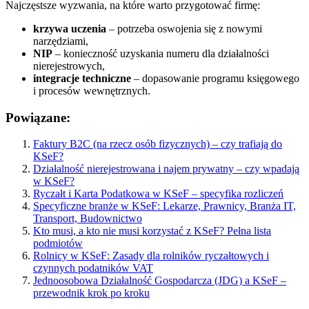
Najczęstsze wyzwania, na które warto przygotować firmę:
krzywa uczenia
– potrzeba oswojenia się z nowymi
narzędziami,
NIP
– konieczność uzyskania numeru dla działalności
nierejestrowych,
integracje techniczne
– dopasowanie programu księgowego
i procesów wewnętrznych.
Powiązane:
Faktury B2C (na rzecz osób fizycznych) – czy trafiają do
KSeF?
Działalność nierejestrowana i najem prywatny – czy wpadają
w KSeF?
Ryczałt i Karta Podatkowa w KSeF – specyfika rozliczeń
Specyficzne branże w KSeF: Lekarze, Prawnicy, Branża IT,
Transport, Budownictwo
Kto musi, a kto nie musi korzystać z KSeF? Pełna lista
podmiotów
Rolnicy w KSeF: Zasady dla rolników ryczałtowych i
czynnych podatników VAT
Jednoosobowa Działalność Gospodarcza (JDG) a KSeF –
przewodnik krok po kroku