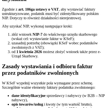
Zgodnie z
art. 106ga ustawy o VAT
, aby wystawiać faktury
ustrukturyzowane, podatnik musi być zidentyfikowany polskim
NIP. Dotyczy to również działalności nierejestrowej.
Aby uzyskać NIP, wykonaj następujące kroki:
złóż wniosek
NIP-7
do właściwego urzędu skarbowego
(wskaż cel: wystawianie faktur w KSeF);
uzasadnij potrzebę (obowiązki KSeF wobec podatników
zwolnionych z VAT);
od
1 kwietnia 2026
możesz złożyć wniosek także przez e-
Urząd Skarbowy.
Zasady wystawiania i odbioru faktur
przez podatników zwolnionych
W KSeF wypełnij wszystkie pola wymagane przez schemę.
Szczególnie ważne elementy faktury podatnika zwolnionego:
dane identyfikacyjne
sprzedawcy i nabywcy (w B2B – NIP
nabywcy),
opis towarów/usług
i kwoty (w tym wartość brutto),