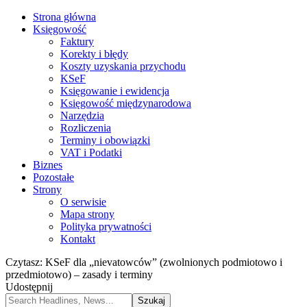
Strona główna
Księgowość
Faktury
Korekty i błędy
Koszty uzyskania przychodu
KSeF
Księgowanie i ewidencja
Księgowość międzynarodowa
Narzędzia
Rozliczenia
Terminy i obowiązki
VAT i Podatki
Biznes
Pozostałe
Strony
O serwisie
Mapa strony
Polityka prywatności
Kontakt
Czytasz:
KSeF dla „nievatowców” (zwolnionych podmiotowo i
przedmiotowo) – zasady i terminy
Udostępnij