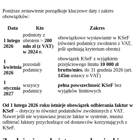
Poniższe zestawienie porządkuje kluczowe daty i zakres
obowiązków:
Data
Kto
Zakres
podmioty z
obowiązkowe wystawianie w KSeF
1 lutego
obrotem >
200
(również podatnicy zwolnieni z VAT,
2026
mln zł (z VAT)
jeśli spełniają kryterium obrotu)
w 2024 r.
obowiązek KSeF z wyjątkiem
1
pozostali
przejściowego limitu
10 000 zł
kwietnia
podatnicy
brutto/mies.
do 31 grudnia 2026 (art.
2026
145m
ustawy o VAT)
1
wszyscy
pełna powszechność KSeF
bez
stycznia
podatnicy
wyjątków limitowych
2027
Od 1 lutego 2026 roku istnieje obowiązek odbierania faktur w
KSeF
– dotyczy to również podatników zwolnionych z VAT.
Nawet jeśli nie wystawiasz jeszcze faktur w systemie, musisz
odbierać faktury przychodzące od dostawców korzystających z
KSeF.