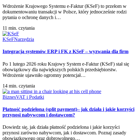
Wdrożenie Krajowego Systemu e-Faktur (KSeF) to przełom w
dokumentowaniu transakcji w Polsce, który jednocześnie rodzi
pytania o ochronę danych i…
11 min. czytania
KSeF
Narzędzia
Integracja systemów ERP i FK z KSeF – wyzwania dla firm
Po 1 lutego 2026 roku Krajowy System e-Faktur (KSeF) stał się
obowiązkowy dla największych polskich przedsiębiorstw.
Wdrożenie ujawniło ogromny potencjał…
14 min. czytania
Biznes
VAT i Podatki
Płatność podzielona (split payment)– jak działa i jakie korzyści
przynosi nabywcom i dostawcom?
Dowiedz się, jak działa płatność podzielona i jakie korzyści
przynosi zarówno nabywcom, jak i dostawcom. Poznaj zasady
obowiązkowego oraz dobrowolnego…