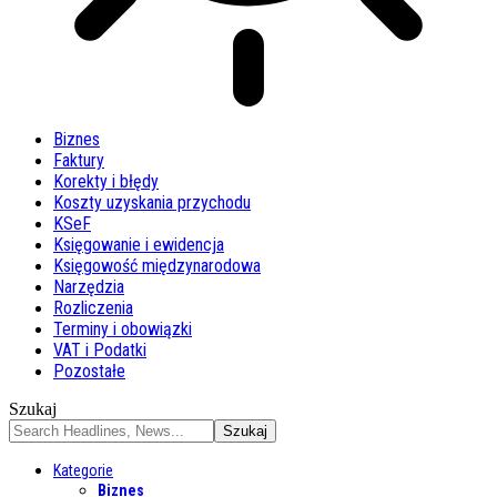
Biznes
Faktury
Korekty i błędy
Koszty uzyskania przychodu
KSeF
Księgowanie i ewidencja
Księgowość międzynarodowa
Narzędzia
Rozliczenia
Terminy i obowiązki
VAT i Podatki
Pozostałe
Szukaj
Kategorie
Biznes