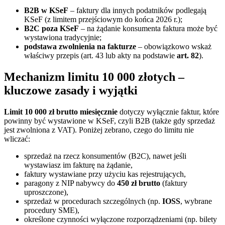
B2B w KSeF
– faktury dla innych podatników podlegają
KSeF (z limitem przejściowym do końca 2026 r.);
B2C poza KSeF
– na żądanie konsumenta faktura może być
wystawiona tradycyjnie;
podstawa zwolnienia na fakturze
– obowiązkowo wskaż
właściwy przepis (art. 43 lub akty na podstawie
art. 82
).
Mechanizm limitu 10 000 złotych –
kluczowe zasady i wyjątki
Limit 10 000 zł brutto miesięcznie
dotyczy wyłącznie faktur, które
powinny być wystawione w KSeF, czyli B2B (także gdy sprzedaż
jest zwolniona z VAT). Poniżej zebrano, czego do limitu nie
wliczać:
sprzedaż na rzecz konsumentów (B2C), nawet jeśli
wystawiasz im fakturę na żądanie,
faktury wystawiane przy użyciu kas rejestrujących,
paragony z NIP nabywcy do
450 zł brutto
(faktury
uproszczone),
sprzedaż w procedurach szczególnych (np.
IOSS
, wybrane
procedury SME),
określone czynności wyłączone rozporządzeniami (np. bilety