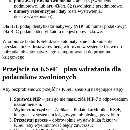
podstawa prawna zwolnienia
– art. 113 (zwolnienie
podmiotowe) lub
art. 43
/art. 82 (zwolnienie przedmiotowe),
numery referencyjne
i daty (data wystawienia,
dostawy/wykonania).
Dla B2B podaj identyfikator nabywcy (
NIP
lub numer podatkowy).
Dla B2C podanie identyfikatora nie jest obowiązkowe.
W odbiorze faktur KSeF działa automatycznie – dokumenty
przesłane przez dostawców będą widoczne w systemie i łatwe do
pobrania lub automatycznego zaimportowania do programu
księgowego.
Przejście na KSeF – plan wdrażania dla
podatników zwolnionych
Aby bezproblemowo przejść na KSeF, zrealizuj następujące etapy:
Sprawdź NIP
– jeśli go nie masz, złóż NIP-7 z odpowiednim
uzasadnieniem;
Wybierz narzędzie
– Aplikacja Podatnika/Mobilna KSeF,
integracja z systemem księgowym lub obsługa przez biuro;
Przetestuj proces
– dobrowolnie wystaw kilka faktur w
KSeF, aby wyeliminować błędy zawczasu;