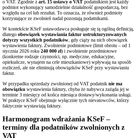
o VAT. Zgodnie z
art. 15 ustawy o VAT
podatnikiem jest każdy
podmiot wykonujący samodzielnie działalność gospodarczą, bez
względu na cel lub rezultat. To oznacza, że również podmioty
korzystające ze zwolnień nadal pozostają podatnikami.
W kontekście KSeF ustawodawca posługuje się tą ogólną definicją,
dlatego
obowiązek wystawiania faktur ustrukturyzowanych
dotyczy wszystkich podatników
, gdy ciąży na nich obowiązek
wystawienia faktury. Zwolnienie podmiotowe (limit obrotu – od 1
stycznia 2026 roku
240 000 zł
) i zwolnienie przedmiotowe
(konkretne rodzaje czynności, np. medyczne, edukacyjne,
opiekuńcze, wynajem na cele mieszkaniowe) wpływają na sposób
rozliczeń, ale nie eliminują obowiązków KSeF przy wystawianiu
faktur.
W przypadku sprzedaży zwolnionej od VAT podatnik
nie ma
obowiązku
wystawienia faktury, chyba że nabywca zażąda jej w
terminie 3 miesięcy od końca miesiąca dostawy/wykonania usługi.
W praktyce KSeF obejmuje wyłącznie tych nievatowców, którzy
faktycznie wystawiają faktury.
Harmonogram wdrażania KSeF –
terminy dla podatników zwolnionych z
VAT