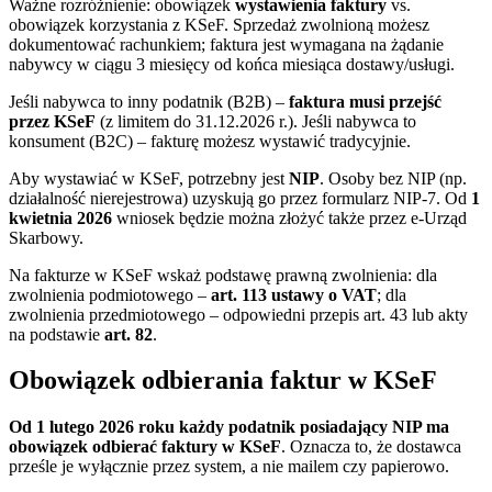
Ważne rozróżnienie: obowiązek
wystawienia faktury
vs.
obowiązek korzystania z KSeF. Sprzedaż zwolnioną możesz
dokumentować rachunkiem; faktura jest wymagana na żądanie
nabywcy w ciągu 3 miesięcy od końca miesiąca dostawy/usługi.
Jeśli nabywca to inny podatnik (B2B) –
faktura musi przejść
przez KSeF
(z limitem do 31.12.2026 r.). Jeśli nabywca to
konsument (B2C) – fakturę możesz wystawić tradycyjnie.
Aby wystawiać w KSeF, potrzebny jest
NIP
. Osoby bez NIP (np.
działalność nierejestrowa) uzyskują go przez formularz NIP-7. Od
1
kwietnia 2026
wniosek będzie można złożyć także przez e-Urząd
Skarbowy.
Na fakturze w KSeF wskaż podstawę prawną zwolnienia: dla
zwolnienia podmiotowego –
art. 113 ustawy o VAT
; dla
zwolnienia przedmiotowego – odpowiedni przepis art. 43 lub akty
na podstawie
art. 82
.
Obowiązek odbierania faktur w KSeF
Od 1 lutego 2026 roku każdy podatnik posiadający NIP ma
obowiązek odbierać faktury w KSeF
. Oznacza to, że dostawca
prześle je wyłącznie przez system, a nie mailem czy papierowo.