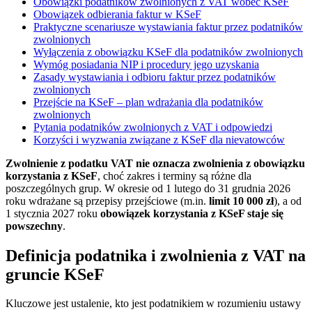
Obowiązki podatników zwolnionych z VAT wobec KSeF
Obowiązek odbierania faktur w KSeF
Praktyczne scenariusze wystawiania faktur przez podatników
zwolnionych
Wyłączenia z obowiązku KSeF dla podatników zwolnionych
Wymóg posiadania NIP i procedury jego uzyskania
Zasady wystawiania i odbioru faktur przez podatników
zwolnionych
Przejście na KSeF – plan wdrażania dla podatników
zwolnionych
Pytania podatników zwolnionych z VAT i odpowiedzi
Korzyści i wyzwania związane z KSeF dla nievatowców
Zwolnienie z podatku VAT nie oznacza zwolnienia z obowiązku
korzystania z KSeF
, choć zakres i terminy są różne dla
poszczególnych grup. W okresie od 1 lutego do 31 grudnia 2026
roku wdrażane są przepisy przejściowe (m.in.
limit 10 000 zł
), a od
1 stycznia 2027 roku
obowiązek korzystania z KSeF staje się
powszechny
.
Definicja podatnika i zwolnienia z VAT na
gruncie KSeF
Kluczowe jest ustalenie, kto jest podatnikiem w rozumieniu ustawy