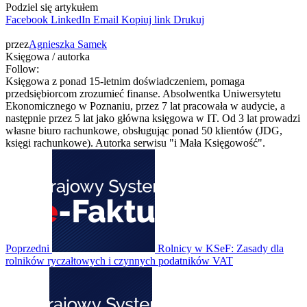
Podziel się artykułem
Facebook
LinkedIn
Email
Kopiuj link
Drukuj
przez
Agnieszka Samek
Księgowa / autorka
Follow:
Księgowa z ponad 15-letnim doświadczeniem, pomaga
przedsiębiorcom zrozumieć finanse. Absolwentka Uniwersytetu
Ekonomicznego w Poznaniu, przez 7 lat pracowała w audycie, a
następnie przez 5 lat jako główna księgowa w IT. Od 3 lat prowadzi
własne biuro rachunkowe, obsługując ponad 50 klientów (JDG,
księgi rachunkowe). Autorka serwisu "i Mała Księgowość".
Poprzedni
Rolnicy w KSeF: Zasady dla
rolników ryczałtowych i czynnych podatników VAT