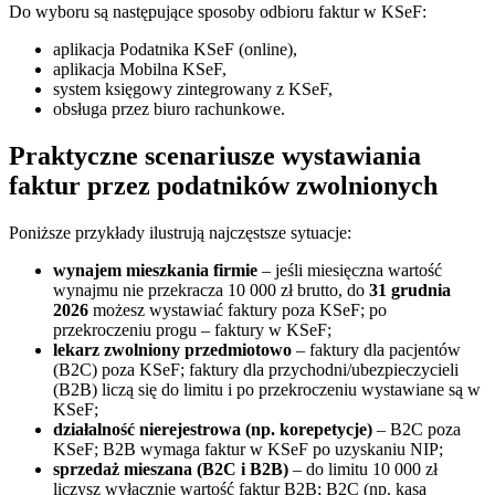
Do wyboru są następujące sposoby odbioru faktur w KSeF:
aplikacja Podatnika KSeF (online),
aplikacja Mobilna KSeF,
system księgowy zintegrowany z KSeF,
obsługa przez biuro rachunkowe.
Praktyczne scenariusze wystawiania
faktur przez podatników zwolnionych
Poniższe przykłady ilustrują najczęstsze sytuacje:
wynajem mieszkania firmie
– jeśli miesięczna wartość
wynajmu nie przekracza 10 000 zł brutto, do
31 grudnia
2026
możesz wystawiać faktury poza KSeF; po
przekroczeniu progu – faktury w KSeF;
lekarz zwolniony przedmiotowo
– faktury dla pacjentów
(B2C) poza KSeF; faktury dla przychodni/ubezpieczycieli
(B2B) liczą się do limitu i po przekroczeniu wystawiane są w
KSeF;
działalność nierejestrowa (np. korepetycje)
– B2C poza
KSeF; B2B wymaga faktur w KSeF po uzyskaniu NIP;
sprzedaż mieszana (B2C i B2B)
– do limitu 10 000 zł
liczysz wyłącznie wartość faktur B2B; B2C (np. kasa