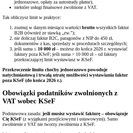
jednorazowe, opłaty za autostrady płatne),
niektóre usługi finansowe zwolnione z VAT.
Tak obliczysz limit w praktyce:
zsumuj w danym miesiącu wartości
brutto
wszystkich faktur
B2B (również ze stawką „zw.”);
nie doliczaj faktur B2C, paragonów z NIP do 450 zł,
dokumentów z kas, sprzedaży w procedurach szczególnych;
jeśli suma ≤
10 000 zł
– możesz do końca 2026 r. wystawiać
faktury poza KSeF; jeśli suma > 10 000 zł – od faktury
przekraczającej limit wystawiasz w KSeF.
Przekroczenie limitu choćby jednorazowo powoduje
natychmiastową i trwałą utratę możliwości wystawiania faktur
poza KSeF (do końca 2026 r.)
.
Obowiązki podatników zwolnionych z
VAT wobec KSeF
Podstawowa zasada:
jeśli musisz wystawić fakturę – obowiązuje
Cię KSeF
(z wyjątkami przejściowymi i ustawowymi). Samo
zwolnienie z VAT nie tworzy zwolnienia z KSeF.