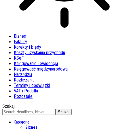
Biznes
Faktury
Korekty i błędy
Koszty uzyskania przychodu
KSeF
Księgowanie i ewidencja
Księgowość międzynarodowa
Narzędzia
Rozliczenia
Terminy i obowiązki
VAT i Podatki
Pozostałe
Szukaj
Kategorie
Biznes