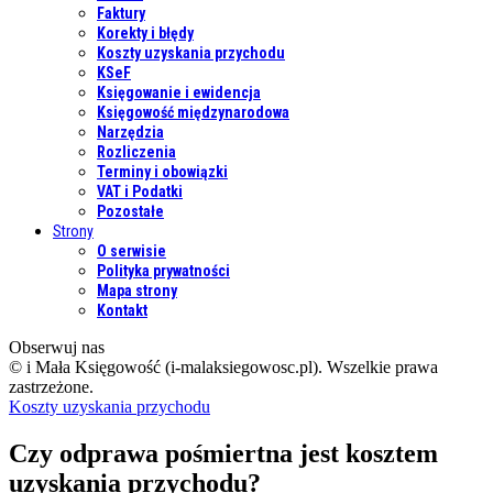
Faktury
Korekty i błędy
Koszty uzyskania przychodu
KSeF
Księgowanie i ewidencja
Księgowość międzynarodowa
Narzędzia
Rozliczenia
Terminy i obowiązki
VAT i Podatki
Pozostałe
Strony
O serwisie
Polityka prywatności
Mapa strony
Kontakt
Obserwuj nas
© i Mała Księgowość (i-malaksiegowosc.pl). Wszelkie prawa
zastrzeżone.
Koszty uzyskania przychodu
Czy odprawa pośmiertna jest kosztem
uzyskania przychodu?