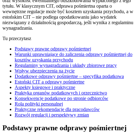
oraz wysokość ewentualnego odszkodowania wypłaconego z tego
tytułu. W klasycznym CIT, odprawa pośmiertna oparta o
wewnętrzne regulacje może być kosztem uzyskania przychodu, a w
estońskim CIT – nie podlega opodatkowaniu jako wydatek
niezwiązany z działalnością gospodarczą, jeśli wynika z regulaminu
wynagradzania.
Tu przeczytasz
Podstawy prawne odprawy pośmiertnej
Warunki uprawniające do zaliczenia odprawy pośmiertnej do
kosztów uzyskania przychodu
Regulaminy wynagradzania i układy zbiorowe pracy
Wpływ ubezpieczenia na życie
Dodatkowe odprawy pośmiertne – specyfika podatkowa
Estoński CIT a odprawy pośmiertne
Aspekty księgowe i praktyczne
Praktyka organów podatkowych i orzecznictwo
Konsekwencje podatkowe po stronie odbiorców
Rola polityki personalnej
Praktyczne rekomendacje dla pracodawców
Rozwój regulacji i perspektywy zmian
Podstawy prawne odprawy pośmiertnej