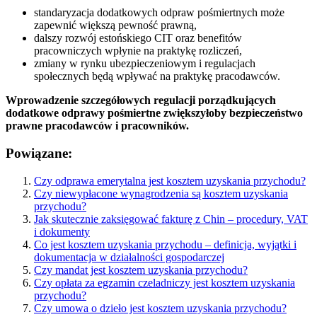
standaryzacja dodatkowych odpraw pośmiertnych może
zapewnić większą pewność prawną,
dalszy rozwój estońskiego CIT oraz benefitów
pracowniczych wpłynie na praktykę rozliczeń,
zmiany w rynku ubezpieczeniowym i regulacjach
społecznych będą wpływać na praktykę pracodawców.
Wprowadzenie szczegółowych regulacji porządkujących
dodatkowe odprawy pośmiertne zwiększyłoby bezpieczeństwo
prawne pracodawców i pracowników.
Powiązane:
Czy odprawa emerytalna jest kosztem uzyskania przychodu?
Czy niewypłacone wynagrodzenia są kosztem uzyskania
przychodu?
Jak skutecznie zaksięgować fakturę z Chin – procedury, VAT
i dokumenty
Co jest kosztem uzyskania przychodu – definicja, wyjątki i
dokumentacja w działalności gospodarczej
Czy mandat jest kosztem uzyskania przychodu?
Czy opłata za egzamin czeladniczy jest kosztem uzyskania
przychodu?
Czy umowa o dzieło jest kosztem uzyskania przychodu?