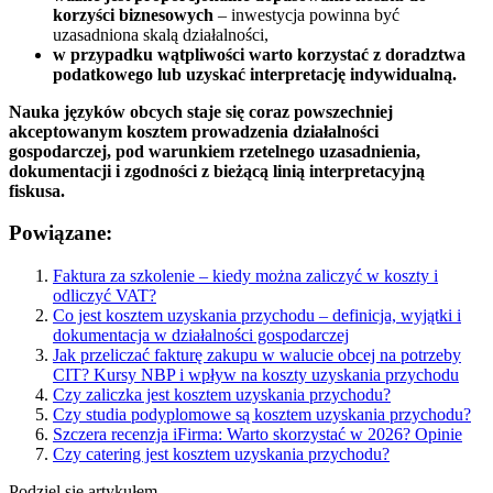
korzyści biznesowych
– inwestycja powinna być
uzasadniona skalą działalności,
w przypadku wątpliwości warto korzystać z doradztwa
podatkowego lub uzyskać interpretację indywidualną.
Nauka języków obcych staje się coraz powszechniej
akceptowanym kosztem prowadzenia działalności
gospodarczej, pod warunkiem rzetelnego uzasadnienia,
dokumentacji i zgodności z bieżącą linią interpretacyjną
fiskusa.
Powiązane:
Faktura za szkolenie – kiedy można zaliczyć w koszty i
odliczyć VAT?
Co jest kosztem uzyskania przychodu – definicja, wyjątki i
dokumentacja w działalności gospodarczej
Jak przeliczać fakturę zakupu w walucie obcej na potrzeby
CIT? Kursy NBP i wpływ na koszty uzyskania przychodu
Czy zaliczka jest kosztem uzyskania przychodu?
Czy studia podyplomowe są kosztem uzyskania przychodu?
Szczera recenzja iFirma: Warto skorzystać w 2026? Opinie
Czy catering jest kosztem uzyskania przychodu?
Podziel się artykułem