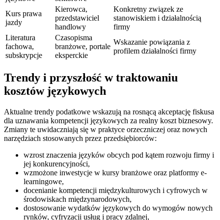
Kierowca,
Konkretny związek ze
Kurs prawa
przedstawiciel
stanowiskiem i działalnością
jazdy
handlowy
firmy
Literatura
Czasopisma
Wskazanie powiązania z
fachowa,
branżowe, portale
profilem działalności firmy
subskrypcje
eksperckie
Trendy i przyszłość w traktowaniu
kosztów językowych
Aktualne trendy podatkowe wskazują na rosnącą akceptację fiskusa
dla uznawania kompetencji językowych za realny koszt biznesowy.
Zmiany te uwidaczniają się w praktyce orzeczniczej oraz nowych
narzędziach stosowanych przez przedsiębiorców:
wzrost znaczenia języków obcych pod kątem rozwoju firmy i
jej konkurencyjności,
wzmożone inwestycje w kursy branżowe oraz platformy e-
learningowe,
docenianie kompetencji międzykulturowych i cyfrowych w
środowiskach międzynarodowych,
dostosowanie wydatków językowych do wymogów nowych
rynków, cyfryzacji usług i pracy zdalnej,