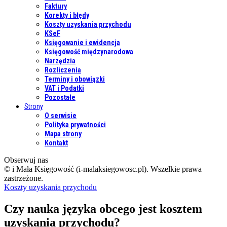
Faktury
Korekty i błędy
Koszty uzyskania przychodu
KSeF
Księgowanie i ewidencja
Księgowość międzynarodowa
Narzędzia
Rozliczenia
Terminy i obowiązki
VAT i Podatki
Pozostałe
Strony
O serwisie
Polityka prywatności
Mapa strony
Kontakt
Obserwuj nas
© i Mała Księgowość (i-malaksiegowosc.pl). Wszelkie prawa
zastrzeżone.
Koszty uzyskania przychodu
Czy nauka języka obcego jest kosztem
uzyskania przychodu?