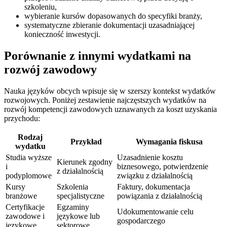
szkoleniu,
wybieranie kursów dopasowanych do specyfiki branży,
systematyczne zbieranie dokumentacji uzasadniającej
konieczność inwestycji.
Porównanie z innymi wydatkami na
rozwój zawodowy
Nauka języków obcych wpisuje się w szerszy kontekst wydatków
rozwojowych. Poniżej zestawienie najczęstszych wydatków na
rozwój kompetencji zawodowych uznawanych za koszt uzyskania
przychodu:
Rodzaj
Przykład
Wymagania fiskusa
wydatku
Studia wyższe
Uzasadnienie kosztu
Kierunek zgodny
i
biznesowego, potwierdzenie
z działalnością
podyplomowe
związku z działalnością
Kursy
Szkolenia
Faktury, dokumentacja
branżowe
specjalistyczne
powiązania z działalnością
Certyfikacje
Egzaminy
Udokumentowanie celu
zawodowe i
językowe lub
gospodarczego
językowe
sektorowe