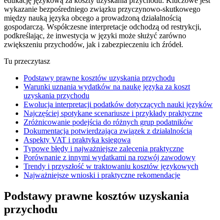
edukację językową za koszty uzyskania przychodu. Kluczowe jest
wykazanie bezpośredniego związku przyczynowo-skutkowego
między nauką języka obcego a prowadzoną działalnością
gospodarczą. Współczesne interpretacje odchodzą od restrykcji,
podkreślając, że inwestycja w języki może służyć zarówno
zwiększeniu przychodów, jak i zabezpieczeniu ich źródeł.
Tu przeczytasz
Podstawy prawne kosztów uzyskania przychodu
Warunki uznania wydatków na naukę języka za koszt
uzyskania przychodu
Ewolucja interpretacji podatków dotyczących nauki języków
Najczęściej spotykane scenariusze i przykłady praktyczne
Zróżnicowanie podejścia do różnych grup podatników
Dokumentacja potwierdzająca związek z działalnością
Aspekty VAT i praktyka księgowa
Typowe błędy i najważniejsze zalecenia praktyczne
Porównanie z innymi wydatkami na rozwój zawodowy
Trendy i przyszłość w traktowaniu kosztów językowych
Najważniejsze wnioski i praktyczne rekomendacje
Podstawy prawne kosztów uzyskania
przychodu