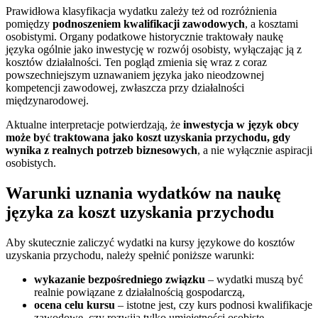
Prawidłowa klasyfikacja wydatku zależy też od rozróżnienia
pomiędzy
podnoszeniem kwalifikacji zawodowych
, a kosztami
osobistymi. Organy podatkowe historycznie traktowały naukę
języka ogólnie jako inwestycję w rozwój osobisty, wyłączając ją z
kosztów działalności. Ten pogląd zmienia się wraz z coraz
powszechniejszym uznawaniem języka jako nieodzownej
kompetencji zawodowej, zwłaszcza przy działalności
międzynarodowej.
Aktualne interpretacje potwierdzają, że
inwestycja w język obcy
może być traktowana jako koszt uzyskania przychodu, gdy
wynika z realnych potrzeb biznesowych
, a nie wyłącznie aspiracji
osobistych.
Warunki uznania wydatków na naukę
języka za koszt uzyskania przychodu
Aby skutecznie zaliczyć wydatki na kursy językowe do kosztów
uzyskania przychodu, należy spełnić poniższe warunki:
wykazanie bezpośredniego związku
– wydatki muszą być
realnie powiązane z działalnością gospodarczą,
ocena celu kursu
– istotne jest, czy kurs podnosi kwalifikacje
zawodowe, czy rozwija tylko umiejętności osobiste,