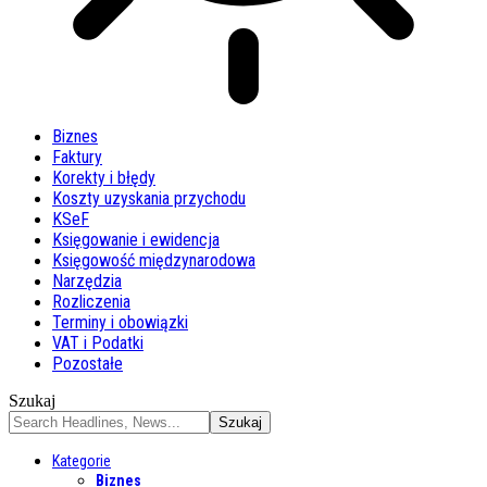
Biznes
Faktury
Korekty i błędy
Koszty uzyskania przychodu
KSeF
Księgowanie i ewidencja
Księgowość międzynarodowa
Narzędzia
Rozliczenia
Terminy i obowiązki
VAT i Podatki
Pozostałe
Szukaj
Kategorie
Biznes