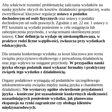
Aby właściwie rozumieć problematykę zaliczania wydatków na
naukę języków obcych do kosztów działalności gospodarczej, warto
zweryfikować kluczowe regulacje
ustawy o podatku
dochodowym od osób fizycznych
oraz ustawy o podatku
dochodowym od osób prawnych. Zgodnie z art. 22 ust. 1 ustawy o
PIT kosztami są wydatki poniesione w celu osiągnięcia lub
zabezpieczenia przychodu, z wyłączeniami określonymi przez
ustawę.
Choć definicja ta wydaje się nieskomplikowana, w
praktyce rodzi liczne wątpliwości, zwłaszcza przy wydatkach
edukacyjnych.
Dla uznania konkretnego wydatku za koszt kluczowa jest ocena
związku przyczynowo-skutkowego z prowadzoną działalnością
oraz jego wpływu na osiągane przychody.
W przypadku nauki
języka obcego podatnik musi wykazać formalny i praktyczny
związek tego wydatku z działalnością.
Organy podatkowe wymagają od podatników szczegółowego
udokumentowania związku między nauką języka a charakterem
działalności.
Nie wystarczy ogólne stwierdzenie przydatności
języka – konieczne jest uzasadnienie konkretnych okoliczności
uzasadniających poniesienie wydatku, jak planowana
ekspansja na rynki zagraniczne czy obsługa klientów
międzynarodowych.