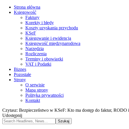
Strona główna
Księgowość
Faktury
Korekty i błędy
Koszty uzyskania przychodu
KSeF
Księgowanie i ewidencja
Księgowość międzynarodowa
Narzędzia
Rozliczenia
Terminy i obowiązki
VAT i Podatki
Biznes
Pozostałe
Strony
O serwisie
Mapa strony
Polityka prywatności
Kontakt
Czytasz:
Bezpieczeństwo w KSeF: Kto ma dostęp do faktur, RODO i
Udostępnij