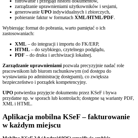
filtrowanie i przegląd historii dokumentów,
zarządzanie uprawnieniami użytkowników i sesjami,
generowanie
UPO
indywidualnych i zbiorczych,
pobieranie faktur w formatach
XML/HTML/PDF
.
Wybierając format do pobrania, warto pamiętać o ich
zastosowaniach:
XML
– do integracji i importu do FK/ERP,
HTML
– do szybkiego, czytelnego podglądu,
PDF
– do druku i archiwizacji lokalnej.
Zarządzanie uprawnieniami
pozwala precyzyjnie nadać role
pracownikom lub biurom rachunkowym (od dostępu do
wystawiania po administrację dostępami), co zwiększa
bezpieczeństwo i porządek kompetencyjny.
UPO
potwierdza przyjęcie dokumentu przez KSeF i bywa
przydatne np. w sporach lub kontrolach; dostępne są warianty PDF,
XML i HTML.
Aplikacja mobilna KSeF – fakturowanie
w każdym miejscu