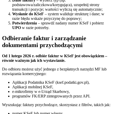
Dane faktury
– wybierz typ (np.
podstawowa/zaliczkowa/korygująca), uzupełnij strony
transakcji i pozycje; wartości wyliczą się automatycznie;
Wysłanie do KSeF
– system waliduje strukturę i dane; w
razie błędu wskaże przyczynę do poprawy;
Potwierdzenia
– sprawdź nadany numer KSeF i pobierz
UPO
w razie potrzeby.
Odbieranie faktur i zarządzanie
dokumentami przychodzącymi
Od 1 lutego 2026 r. odbiór faktur w KSeF jest obowiązkiem –
równie ważnym jak ich wystawianie.
Do odbioru możesz użyć jednego z bezpłatnych narzędzi MF lub
rozwiązania komercyjnego:
Aplikacji Podatnika KSeF (ksef.podatki.gov.pl),
Aplikacji mobilnej KSeF,
e-mikrofirmy w e-Urząd Skarbowy,
programów FK/ERP zintegrowanych przez API.
Wyszukując faktury przychodzące, skorzystasz z filtrów, takich jak:
numer KSeF lub numer własny,