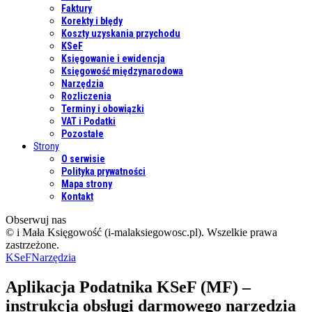
Faktury
Korekty i błędy
Koszty uzyskania przychodu
KSeF
Księgowanie i ewidencja
Księgowość międzynarodowa
Narzędzia
Rozliczenia
Terminy i obowiązki
VAT i Podatki
Pozostałe
Strony
O serwisie
Polityka prywatności
Mapa strony
Kontakt
Obserwuj nas
© i Mała Księgowość (i-malaksiegowosc.pl). Wszelkie prawa
zastrzeżone.
KSeF
Narzędzia
Aplikacja Podatnika KSeF (MF) –
instrukcja obsługi darmowego narzędzia