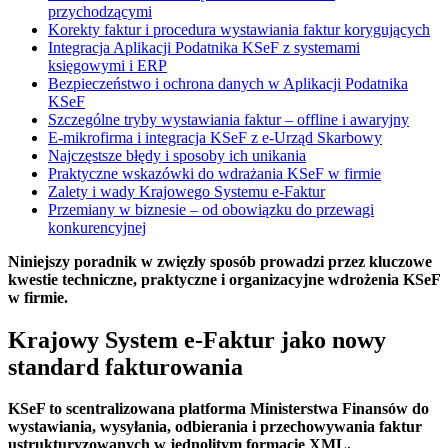
przychodzącymi
Korekty faktur i procedura wystawiania faktur korygujących
Integracja Aplikacji Podatnika KSeF z systemami
księgowymi i ERP
Bezpieczeństwo i ochrona danych w Aplikacji Podatnika
KSeF
Szczególne tryby wystawiania faktur – offline i awaryjny
E-mikrofirma i integracja KSeF z e-Urząd Skarbowy
Najczęstsze błędy i sposoby ich unikania
Praktyczne wskazówki do wdrażania KSeF w firmie
Zalety i wady Krajowego Systemu e-Faktur
Przemiany w biznesie – od obowiązku do przewagi
konkurencyjnej
Niniejszy poradnik w zwięzły sposób prowadzi przez kluczowe
kwestie techniczne, praktyczne i organizacyjne wdrożenia KSeF
w firmie.
Krajowy System e-Faktur jako nowy
standard fakturowania
KSeF to scentralizowana platforma Ministerstwa Finansów do
wystawiania, wysyłania, odbierania i przechowywania faktur
ustrukturyzowanych w jednolitym formacie XML.