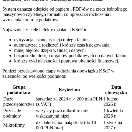
System oznacza odejście od papieru i PDF-ów na rzecz jednolitego,
maszynowo czytelnego formatu, co upraszcza rozliczenia i
wzmacnia kontrolę podatkową.
Najważniejsze cele i efekty działania KSeF to:
cyfryzacja i standaryzacja obiegu faktur,
automatyzacja rozliczeń i krótszy czas księgowania,
mniej błędów dzięki walidacji danych,
bezpośredni dostęp organów podatkowych do danych faktur,
krótszy cykl należności i poprawa płynności finansowej.
Poniżej przedstawiono etapy wdrażania obowiązku KSeF w
zależności od wielkości podmiotu:
Grupa
Data
Kryterium
podatników
obowiązku
Duże
sprzedaż za 2024 r. > 200 mln PLN
1 lutego
przedsiębiorstwa
(z VAT)
2026 r.
Pozostałe
wszyscy poza mikrofirmami
1 kwietnia
podmioty
wskazanymi niżej
2026 r.
działalność na małą skalę (do 10
1 stycznia
Mikrofirmy
000 PLN/m-c)
2027 r.