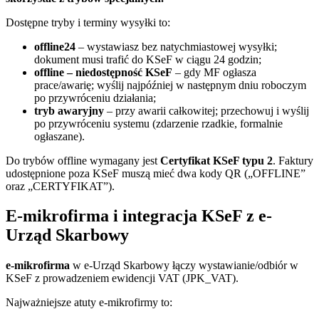
Dostępne tryby i terminy wysyłki to:
offline24
– wystawiasz bez natychmiastowej wysyłki;
dokument musi trafić do KSeF w ciągu 24 godzin;
offline – niedostępność KSeF
– gdy MF ogłasza
prace/awarię; wyślij najpóźniej w następnym dniu roboczym
po przywróceniu działania;
tryb awaryjny
– przy awarii całkowitej; przechowuj i wyślij
po przywróceniu systemu (zdarzenie rzadkie, formalnie
ogłaszane).
Do trybów offline wymagany jest
Certyfikat KSeF typu 2
. Faktury
udostępnione poza KSeF muszą mieć dwa kody QR („OFFLINE”
oraz „CERTYFIKAT”).
E-mikrofirma i integracja KSeF z e-
Urząd Skarbowy
e-mikrofirma
w e-Urząd Skarbowy łączy wystawianie/odbiór w
KSeF z prowadzeniem ewidencji VAT (JPK_VAT).
Najważniejsze atuty e-mikrofirmy to: