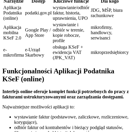
Narzędzie
Dostęp
Kluczowe funkcje
Dla kogo
Aplikacja
wystawianie/odbiór
JDG, MŚP, biura
Podatnika
podatki.gov.pl
faktur, historia,
rachunkowe
(online)
uprawnienia, UPO
wystawianie i
Aplikacja
mikrofirmy,
Google Play /
odbiór w terenie,
mobilna
handlowcy,
App Store
kopie robocze,
KSeF 2.0
serwisanci
profile
obsługa KSeF +
e-
e-Urząd
ewidencja VAT
mikroprzedsiębiorcy
mikrofirma
Skarbowy
(JPK_VAT)
Funkcjonalności Aplikacji Podatnika
KSeF (online)
Interfejs online oferuje komplet funkcji potrzebnych do pracy z
fakturami ustrukturyzowanymi oraz zarządzania dostępami.
Najważniejsze możliwości aplikacji to:
wystawianie faktur (podstawowe, zaliczkowe, rozliczeniowe,
korygujące),
odbiór faktur od kontrahentów i bieżący podgląd statusów,