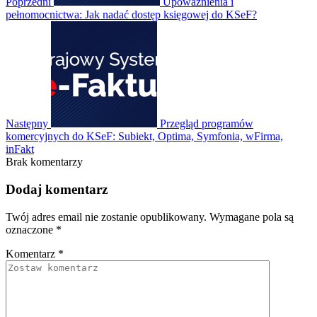
Poprzedni
Upoważnienia i
pełnomocnictwa: Jak nadać dostęp księgowej do KSeF?
Następny
Przegląd programów
komercyjnych do KSeF: Subiekt, Optima, Symfonia, wFirma,
inFakt
Brak komentarzy
Dodaj komentarz
Twój adres email nie zostanie opublikowany.
Wymagane pola są
oznaczone
*
Komentarz
*