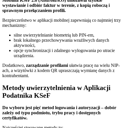
Mobilna KSeF 2.0 (Android/iOS) umożliwia szybkie
wystawianie i odbiór faktur w terenie, z kopią roboczą i
sprawnym przełączaniem profili.
Bezpieczeństwo w aplikacji mobilnej zapewniają co najmniej trzy
mechanizmy:
silne uwierzytelnianie biometrią lub PIN-em,
brak lokalnego przechowywania wrażliwych danych
aktywności,
opcje synchronizacji i zdalnego wylogowania po utracie
urządzenia.
Dodatkowo,
zarządzanie profilami
ułatwia pracę na wielu NIP-
ach, a wizytówki z kodem QR upraszczają wymianę danych z
kontrahentami.
Metody uwierzytelnienia w Aplikacji
Podatnika KSeF
Do wyboru jest pięć metod logowania i autoryzacji – dobór
zależy od typu podmiotu, trybu pracy i dostępnych
certyfikatów.
Najczęściej stosowane metody to: