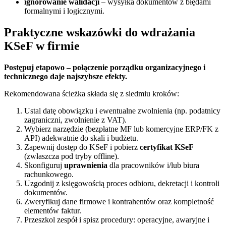
ignorowanie walidacji
– wysyłka dokumentów z błędami
formalnymi i logicznymi.
Praktyczne wskazówki do wdrażania
KSeF w firmie
Postępuj etapowo – połączenie porządku organizacyjnego i
technicznego daje najszybsze efekty.
Rekomendowana ścieżka składa się z siedmiu kroków:
Ustal datę obowiązku i ewentualne zwolnienia (np. podatnicy
zagraniczni, zwolnienie z VAT).
Wybierz narzędzie (bezpłatne MF lub komercyjne ERP/FK z
API) adekwatnie do skali i budżetu.
Zapewnij dostęp do KSeF i pobierz
certyfikat KSeF
(zwłaszcza pod tryby offline).
Skonfiguruj
uprawnienia
dla pracowników i/lub biura
rachunkowego.
Uzgodnij z księgowością proces odbioru, dekretacji i kontroli
dokumentów.
Zweryfikuj dane firmowe i kontrahentów oraz kompletność
elementów faktur.
Przeszkol zespół i spisz procedury: operacyjne, awaryjne i