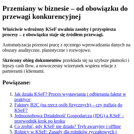
Przemiany w biznesie – od obowiązku do
przewagi konkurencyjnej
Właściwie wdrożony KSeF uwalnia zasoby i przyspiesza
procesy – z obowiązku staje się źródłem przewagi.
Automatyzacja przenosi pracę z ręcznego wprowadzania danych na
obszary analityczne, planistyczne i rozwojowe.
Skrócony obieg dokumentów
przekłada się na szybsze płatności i
lepszy cash flow, a nowoczesny wizerunek wspiera relacje z
partnerami i klientami.
Powiązane:
Jak działa KSeF? Proces wystawiania i odbierania faktur w
praktyce
Faktury B2C (na rzecz osób fizycznych) – czy trafiają do
KSeF?
Jednoosobowa Działalność Gospodarcza (JDG) a KSeF –
przewodnik krok po kroku
Co zrobić, gdy KSeF nie działa? Tryb awaryjny i offline
Rolnicy w KSeF: Zasady dla rolników ryczałtowych i