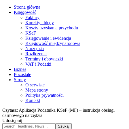
Strona główna
Księgowość
Faktury
Korekty i błędy
Koszty uzyskania przychodu
KSeF
Księgowanie i ewidencja
Księgowość międzynarodowa
Narzędzia
Rozliczenia
Terminy i obowiązki
VAT i Podatki
Biznes
Pozostałe
Strony
O serwisie
Mapa strony
Polityka prywatności
Kontakt
Czytasz:
Aplikacja Podatnika KSeF (MF) – instrukcja obsługi
darmowego narzędzia
Udostępnij