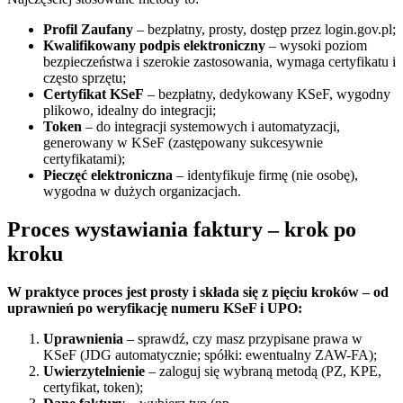
Profil Zaufany
– bezpłatny, prosty, dostęp przez login.gov.pl;
Kwalifikowany podpis elektroniczny
– wysoki poziom
bezpieczeństwa i szerokie zastosowania, wymaga certyfikatu i
często sprzętu;
Certyfikat KSeF
– bezpłatny, dedykowany KSeF, wygodny
plikowo, idealny do integracji;
Token
– do integracji systemowych i automatyzacji,
generowany w KSeF (zastępowany sukcesywnie
certyfikatami);
Pieczęć elektroniczna
– identyfikuje firmę (nie osobę),
wygodna w dużych organizacjach.
Proces wystawiania faktury – krok po
kroku
W praktyce proces jest prosty i składa się z pięciu kroków – od
uprawnień po weryfikację numeru KSeF i UPO:
Uprawnienia
– sprawdź, czy masz przypisane prawa w
KSeF (JDG automatycznie; spółki: ewentualny ZAW-FA);
Uwierzytelnienie
– zaloguj się wybraną metodą (PZ, KPE,
certyfikat, token);