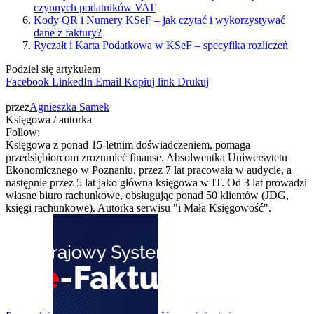
czynnych podatników VAT
Kody QR i Numery KSeF – jak czytać i wykorzystywać
dane z faktury?
Ryczałt i Karta Podatkowa w KSeF – specyfika rozliczeń
Podziel się artykułem
Facebook
LinkedIn
Email
Kopiuj link
Drukuj
przez
Agnieszka Samek
Księgowa / autorka
Follow:
Księgowa z ponad 15-letnim doświadczeniem, pomaga
przedsiębiorcom zrozumieć finanse. Absolwentka Uniwersytetu
Ekonomicznego w Poznaniu, przez 7 lat pracowała w audycie, a
następnie przez 5 lat jako główna księgowa w IT. Od 3 lat prowadzi
własne biuro rachunkowe, obsługując ponad 50 klientów (JDG,
księgi rachunkowe). Autorka serwisu "i Mała Księgowość".