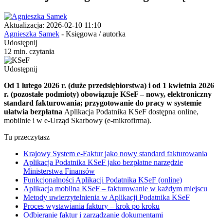
Aktualizacja: 2026-02-10 11:10
Agnieszka Samek
- Księgowa / autorka
Udostępnij
12 min. czytania
Udostępnij
Od 1 lutego 2026 r. (duże przedsiębiorstwa) i od 1 kwietnia 2026
r. (pozostałe podmioty) obowiązuje KSeF – nowy, elektroniczny
standard fakturowania; przygotowanie do pracy w systemie
ułatwia bezpłatna
Aplikacja Podatnika KSeF dostępna online,
mobilnie i w e-Urząd Skarbowy (e-mikrofirma).
Tu przeczytasz
Krajowy System e-Faktur jako nowy standard fakturowania
Aplikacja Podatnika KSeF jako bezpłatne narzędzie
Ministerstwa Finansów
Funkcjonalności Aplikacji Podatnika KSeF (online)
Aplikacja mobilna KSeF – fakturowanie w każdym miejscu
Metody uwierzytelnienia w Aplikacji Podatnika KSeF
Proces wystawiania faktury – krok po kroku
Odbieranie faktur i zarządzanie dokumentami