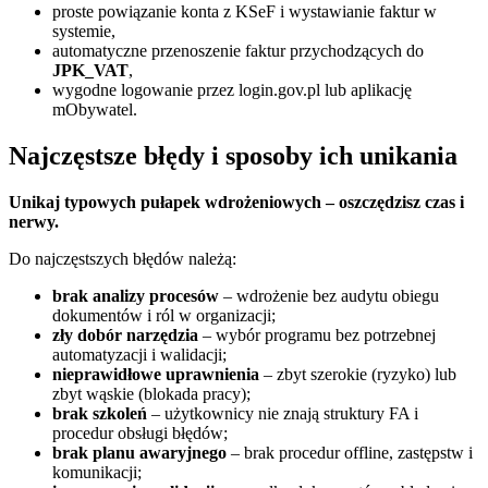
proste powiązanie konta z KSeF i wystawianie faktur w
systemie,
automatyczne przenoszenie faktur przychodzących do
JPK_VAT
,
wygodne logowanie przez login.gov.pl lub aplikację
mObywatel.
Najczęstsze błędy i sposoby ich unikania
Unikaj typowych pułapek wdrożeniowych – oszczędzisz czas i
nerwy.
Do najczęstszych błędów należą:
brak analizy procesów
– wdrożenie bez audytu obiegu
dokumentów i ról w organizacji;
zły dobór narzędzia
– wybór programu bez potrzebnej
automatyzacji i walidacji;
nieprawidłowe uprawnienia
– zbyt szerokie (ryzyko) lub
zbyt wąskie (blokada pracy);
brak szkoleń
– użytkownicy nie znają struktury FA i
procedur obsługi błędów;
brak planu awaryjnego
– brak procedur offline, zastępstw i
komunikacji;