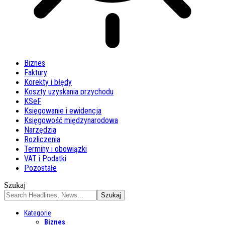
Biznes
Faktury
Korekty i błędy
Koszty uzyskania przychodu
KSeF
Księgowanie i ewidencja
Księgowość międzynarodowa
Narzędzia
Rozliczenia
Terminy i obowiązki
VAT i Podatki
Pozostałe
Szukaj
Kategorie
Biznes