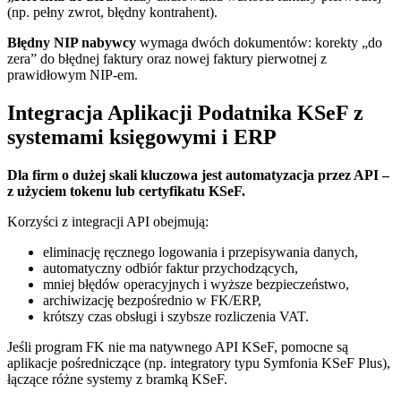
(np. pełny zwrot, błędny kontrahent).
Błędny NIP nabywcy
wymaga dwóch dokumentów: korekty „do
zera” do błędnej faktury oraz nowej faktury pierwotnej z
prawidłowym NIP-em.
Integracja Aplikacji Podatnika KSeF z
systemami księgowymi i ERP
Dla firm o dużej skali kluczowa jest automatyzacja przez API –
z użyciem tokenu lub certyfikatu KSeF.
Korzyści z integracji API obejmują:
eliminację ręcznego logowania i przepisywania danych,
automatyczny odbiór faktur przychodzących,
mniej błędów operacyjnych i wyższe bezpieczeństwo,
archiwizację bezpośrednio w FK/ERP,
krótszy czas obsługi i szybsze rozliczenia VAT.
Jeśli program FK nie ma natywnego API KSeF, pomocne są
aplikacje pośredniczące (np. integratory typu Symfonia KSeF Plus),
łączące różne systemy z bramką KSeF.